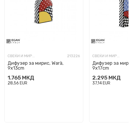
СВЕЌИ И МИРИСИ
213226
СВЕЌИ И МИРИСИ
Дифузер за мирис, Warà,
Дифузер за мири
9x13cm
9x17cm
1.765
МКД
2.295
МКД
28,56
EUR
37,14
EUR