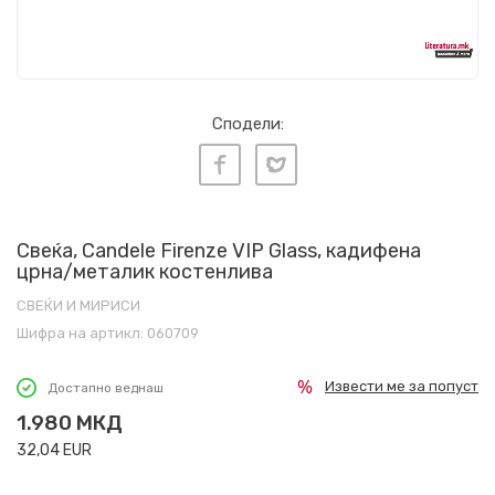
Сподели:
Свеќа, Candele Firenze VIP Glass, кадифена
црна/металик костенлива
СВЕЌИ И МИРИСИ
Шифра на артикл:
060709
Извести ме за попуст
Достапно веднаш
1.980
МКД
32,04
EUR