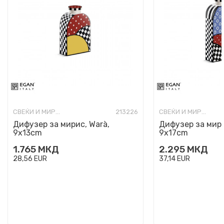
СВЕЌИ И МИРИСИ
213226
СВЕЌИ И МИРИСИ
Дифузер за мирис, Warà,
Дифузер за мири
9x13cm
9x17cm
1.765
МКД
2.295
МКД
28,56
EUR
37,14
EUR