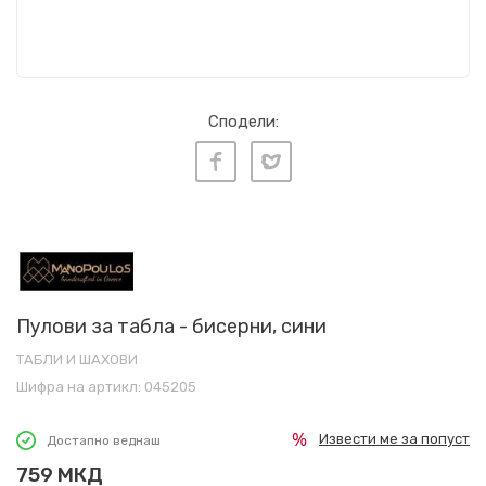
Сподели:
Пулови за табла - бисерни, сини
ТАБЛИ И ШАХОВИ
Шифра на артикл:
045205
Извести ме за попуст
Достапно веднаш
759
МКД