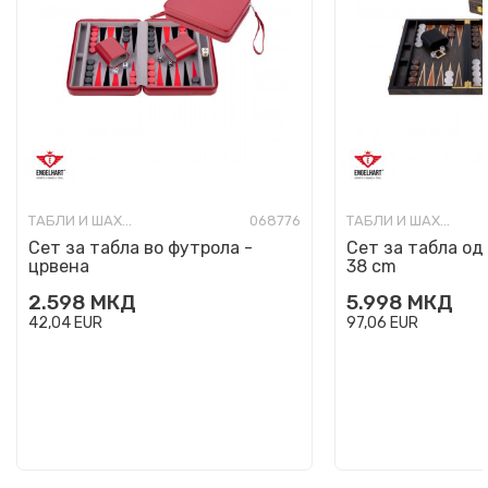
ТАБЛИ И ШАХОВИ
068776
ТАБЛИ И ШАХОВИ
Сет за табла во футрола -
Сет за табла од 
црвена
38 cm
2.598
МКД
5.998
МКД
42,04
EUR
97,06
EUR