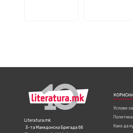
КОРИСНИ
Услови з
Политика
Literatura.mk
Како да 
3-та Македонска Бригада бб