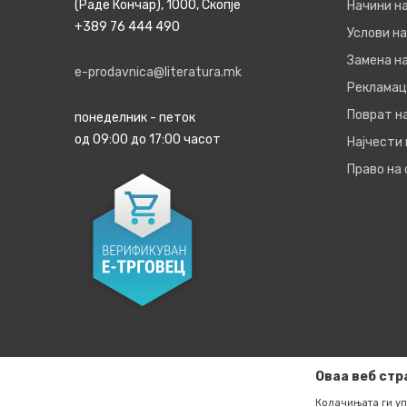
(Раде Кончар), 1000, Скопје
Начини н
+389 76 444 490
Услови на
Замена на
e-prodavnica@literatura.mk
Рекламац
Поврат н
понеделник - петок
од 09:00 до 17:00 часот
Најчести
Право на
Оваа веб стр
Колачињата ги уп