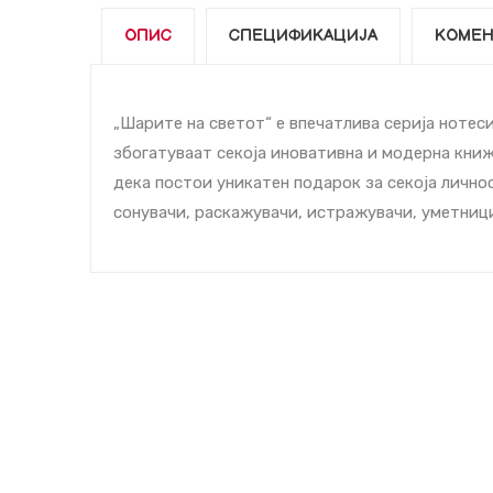
ОПИС
СПЕЦИФИКАЦИЈА
КОМЕН
„Шарите на светот“ е впечатлива серија нотес
збогатуваат секоја иновативна и модерна книжа
дека постои уникатен подарок за секоја личнос
сонувачи, раскажувачи, истражувачи, уметници