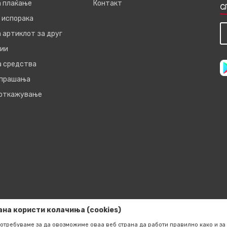
а плаќање
Контакт
С
 испорака
 артиклот за друг
ии
а средства
 прашања
 откажување
ана користи колачиња (cookies)
отребуваме за да овозможиме оваа веб страна да работи правилно како и за 