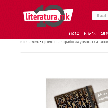
Барај
НОВО
КНИГИ
ОБР
literatura.mk
Производи
Прибор за училиште и канце