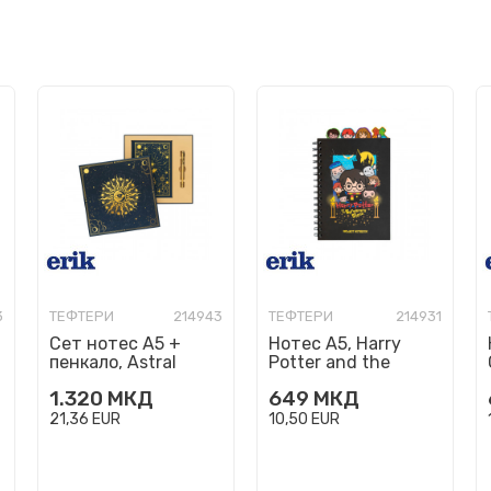
3
ТЕФТЕРИ
214943
ТЕФТЕРИ
214931
Сет нотес A5 +
Нотес A5, Harry
пенкало, Astral
Potter and the
Sorcerer's Stone
1.320
МКД
649
МКД
21,36
EUR
10,50
EUR