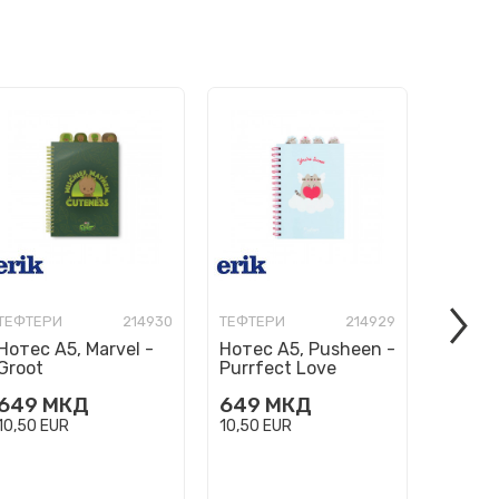
ТЕФТЕРИ
214930
ТЕФТЕРИ
214929
ТЕФТЕР
Нотес A5, Marvel -
Нотес A5, Pusheen -
Нотес
Groot
Purrfect Love
плиша
Pushe
649
МКД
649
МКД
620
10,50
EUR
10,50
EUR
10,03
E