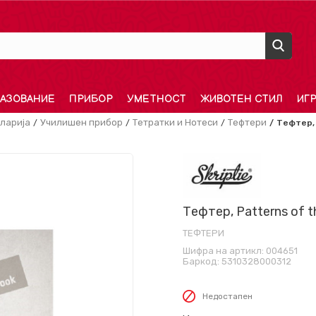
АЗОВАНИЕ
ПРИБОР
УМЕТНОСТ
ЖИВОТЕН СТИЛ
ИГ
ларија
Училишен прибор
Тетратки и Нотеси
Тефтери
Тефтер, 
Тефтер, Patterns of th
ТЕФТЕРИ
Шифра на артикл:
004651
Баркод:
5310328000312
Недостапен