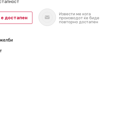
остапност
Извести ме кога
 е достапен
производот ќе биде
повторно достапен
 желби
т