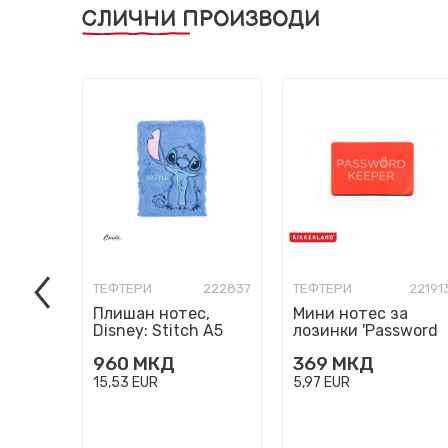
СЛИЧНИ ПРОИЗВОДИ
ТЕФТЕРИ
222837
ТЕФТЕРИ
22191
Плишан нотес,
Мини нотес за
Disney: Stitch A5
лозинки 'Password
Keeper'
960
МКД
369
МКД
15,53
EUR
5,97
EUR