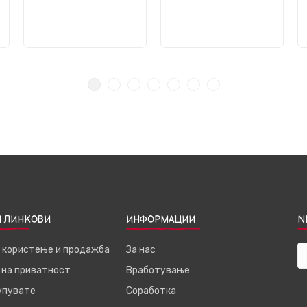
 ЛИНКОВИ
ИНФОРМАЦИИ
N
а користење и продажба
За нас
 на приватност
Вработување
купувате
Соработка