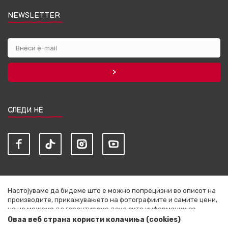
NEWSLETTER
СЛЕДИ НЀ
Настојуваме да бидеме што е можно попрецизни во описот на
производите, прикажувањето на фотографиите и самите цени,
но не можеме да гарантираме дека сите информации се
комплетни и без грешки. Сите артикли прикажани на сајтот се
Оваа веб страна користи колачиња (cookies)
дел од нашата понуда и не се подразбира дека се достапни во