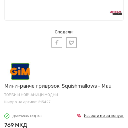
Сподели:
Мини-ранче приврзок, Squishmallows - Maui
ТОРБИ И НОВЧАНИЦИ МОДНИ
Шифра на артикл:
213427
Извести ме за попуст
Достапно веднаш
769
МКД