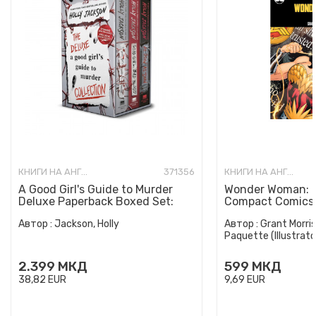
КНИГИ НА АНГЛИСКИ ЈАЗИК
371356
КНИГИ НА АНГЛИСКИ ЈАЗИК
A Good Girl's Guide to Murder
Wonder Woman: E
Deluxe Paperback Boxed Set:
Compact Comics 
Special Deluxe Edition...
Автор :
Jackson, Holly
Автор :
Grant Morris
Paquette (Illustrato
2.399
МКД
599
МКД
38,82
EUR
9,69
EUR