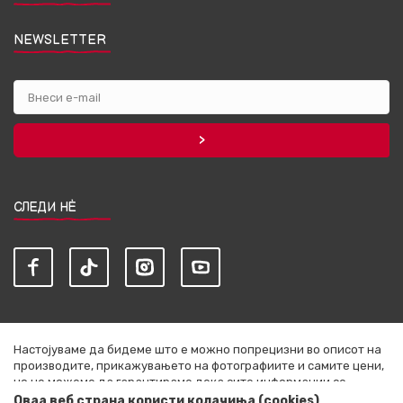
NEWSLETTER
СЛЕДИ НЀ
Настојуваме да бидеме што е можно попрецизни во описот на
производите, прикажувањето на фотографиите и самите цени,
но не можеме да гарантираме дека сите информации се
комплетни и без грешки. Сите артикли прикажани на сајтот се
Оваа веб страна користи колачиња (cookies)