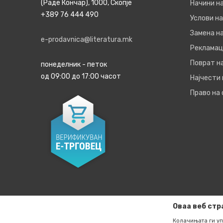
(Раде Кончар), 1000, Скопје
Начини н
+389 76 444 490
Услови на
Замена на
e-prodavnica@literatura.mk
Рекламац
Поврат н
понеделник - петок
од 09:00 до 17:00 часот
Најчести
Право на
Оваа веб стр
Колачињата ги уп