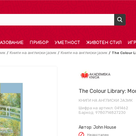
АЗОВАНИЕ
ПРИБОР
УМЕТНОСТ
ЖИВОТЕН СТИЛ
ИГ
зик
Книги на англиски јазик
Книги на англиски јазик
The Colour L
The Colour Library: Mo
КНИГИ НА АНГЛИСКИ ЈАЗИК
Шифра на артикл:
041462
Баркод:
9780714827230
Автор:
John House
Недостапен