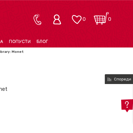
0
0
РА
ПОПУСТИ
БЛОГ
ibrary: Monet
Спореди
net