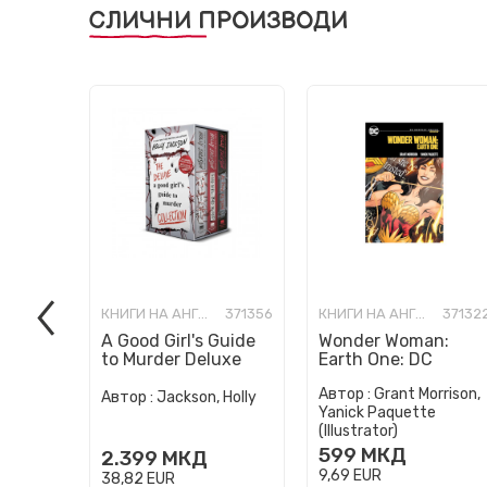
СЛИЧНИ ПРОИЗВОДИ
КНИГИ НА АНГЛИСКИ ЈАЗИК
371356
КНИГИ НА АНГЛИСКИ ЈАЗИК
37132
A Good Girl's Guide
Wonder Woman:
to Murder Deluxe
Earth One: DC
Paperback Boxed
Compact Comics
Автор :
Grant Morrison,
Set: Special Deluxe
Edition
Автор :
Jackson, Holly
Yanick Paquette
Edition...
(Illustrator)
599
МКД
2.399
МКД
9,69
EUR
38,82
EUR