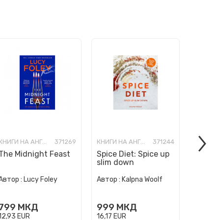
КНИГИ НА АНГЛИСКИ ЈАЗИК
371269
КНИГИ НА АНГЛИСКИ ЈАЗИК
371244
The Midnight Feast
Spice Diet: Spice up
How to
slim down
Human 
Автор :
Автор :
Lucy Foley
Автор :
Kalpna Woolf
Wurzba
999
799
МКД
999
МКД
16,17
E
12,93
EUR
16,17
EUR