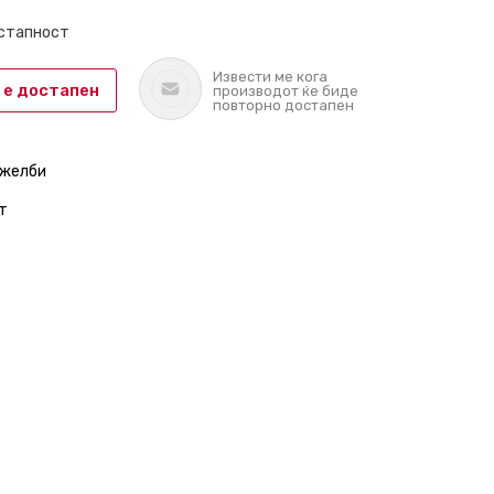
остапност
Извести ме кога
 е достапен
производот ќе биде
повторно достапен
 желби
т