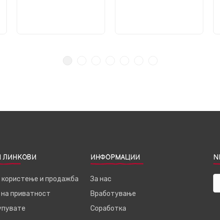
 ЛИНКОВИ
ИНФОРМАЦИИ
N
а користење и продажба
За нас
 на приватност
Вработување
купувате
Соработка