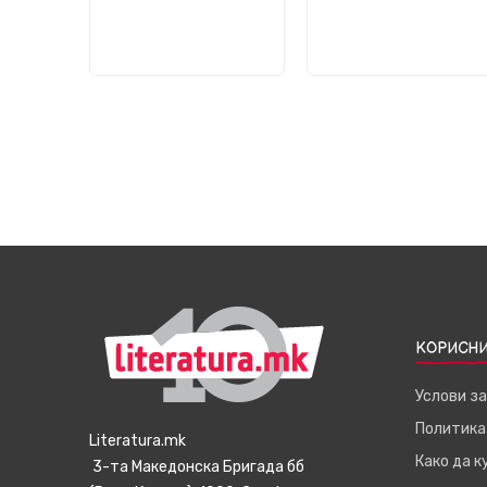
КОРИСНИ
Услови з
Политика
Literatura.mk
Како да 
3-та Македонска Бригада бб