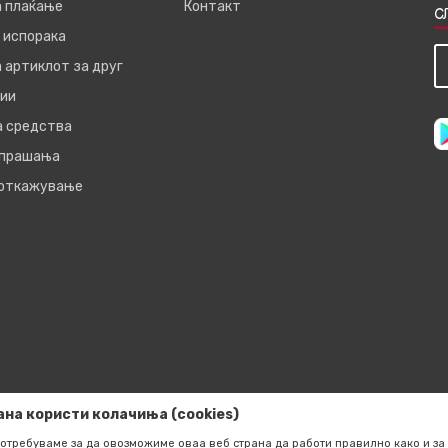
а плаќање
Контакт
С
 испорака
 артиклот за друг
ии
а средства
 прашања
 откажување
ана користи колачиња (cookies)
отребуваме за да овозможиме оваа веб страна да работи правилно како и за 