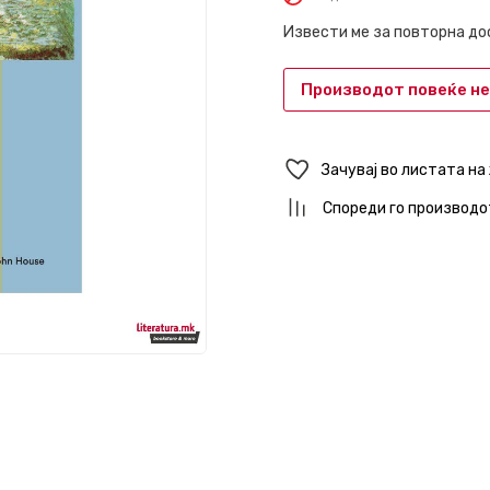
Извести ме за повторна д
Производот повеќе не
Зачувај во листата на
Спореди го производо