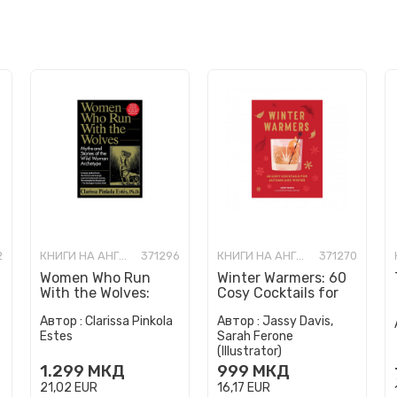
2
КНИГИ НА АНГЛИСКИ ЈАЗИК
371296
КНИГИ НА АНГЛИСКИ ЈАЗИК
371270
Women Who Run
Winter Warmers: 60
With the Wolves:
Cosy Cocktails for
Myths and Stories of
Autumn and Winter
Автор :
Clarissa Pinkola
Автор :
Jassy Davis,
the Wild Woman
Estes
Sarah Ferone
Archetype
(Illustrator)
1.299
МКД
999
МКД
21,02
EUR
16,17
EUR