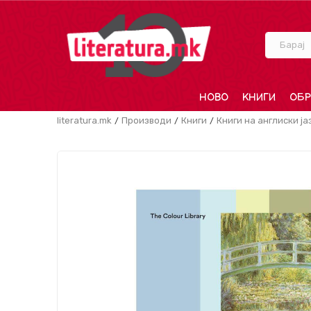
Барај
НОВО
КНИГИ
ОБР
literatura.mk
Производи
Книги
Книги на англиски ја