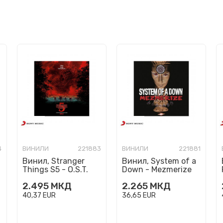
4
ВИНИЛИ
221883
ВИНИЛИ
221881
Винил, Stranger
Винил, System of a
Things S5 - O.S.T.
Down - Mezmerize
2.495
МКД
2.265
МКД
40,37
EUR
36,65
EUR