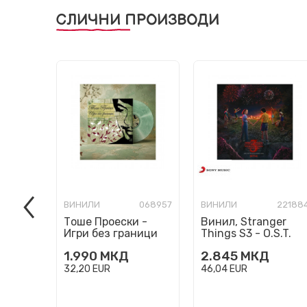
СЛИЧНИ ПРОИЗВОДИ
ВИНИЛИ
068957
ВИНИЛИ
22188
Тоше Проески -
Винил, Stranger
Игри без граници
Things S3 - O.S.T.
ПРЕТПРОДАЖБА
1.990
МКД
2.845
МКД
32,20
EUR
46,04
EUR