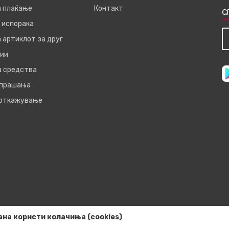
а плаќање
Контакт
С
 испорака
 артиклот за друг
ии
а средства
 прашања
 откажување
ана користи колачиња (cookies)