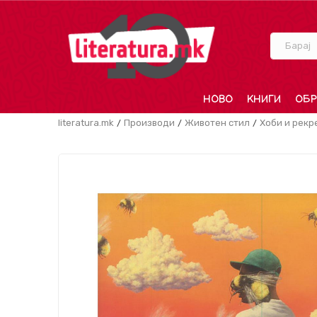
Барај
НОВО
КНИГИ
ОБР
literatura.mk
Производи
Животен стил
Хоби и рекр