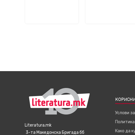
КОРИСНИ
Услови з
Политика
Literatura.mk
Како да 
3-та Македонска Бригада бб