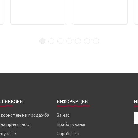
 ЛИНКОВИ
ИНФОРМАЦИИ
N
а користење и продажба
За нас
 на приватност
Вработување
купувате
Соработка