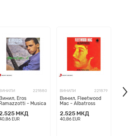
ВИНИЛИ
221880
ВИНИЛИ
221879
ВИНИЛ
Винил, Eros
Винил, Fleetwood
Винил,
Ramazzotti - Musica
Mac - Albatross
Sakam
E
2.525
МКД
2.525
МКД
3.125
40,86
EUR
40,86
EUR
50,57
E