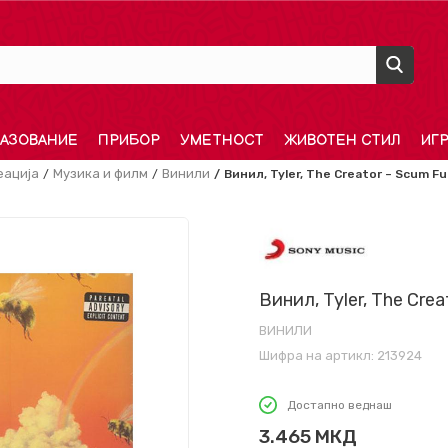
АЗОВАНИЕ
ПРИБОР
УМЕТНОСТ
ЖИВОТЕН СТИЛ
ИГ
еација
Музика и филм
Винили
Винил, Tyler, The Creator – Scum Fu
Винил, Tyler, The Cre
ВИНИЛИ
Шифра на артикл:
213924
Достапно веднаш
3.465
МКД