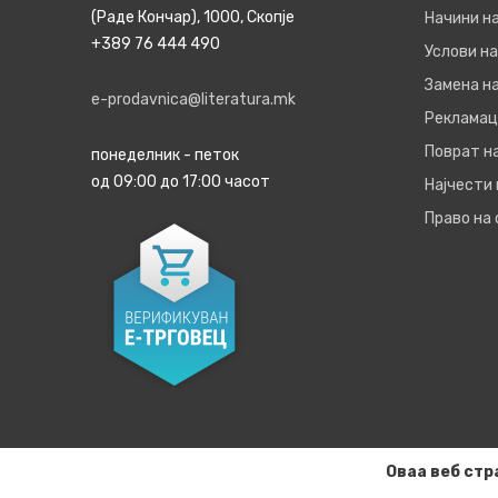
(Раде Кончар), 1000, Скопје
Начини н
+389 76 444 490
Услови на
Замена на
e-prodavnica@literatura.mk
Рекламац
Поврат н
понеделник - петок
од 09:00 до 17:00 часот
Најчести
Право на
Оваа веб стр