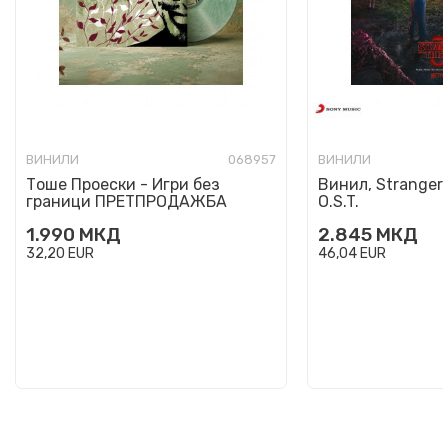
ВИНИЛИ
068957
ВИНИЛИ
Тоше Проески - Игри без
Винил, Stranger 
граници ПРЕТПРОДАЖБА
O.S.T.
1.990
МКД
2.845
МКД
32,20
EUR
46,04
EUR