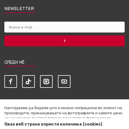
NEWSLETTER
СЛЕДИ НЀ
Настојуваме да бидеме што е можно попрецизни во описот на
производите, прикажувањето на фотографиите и самите цени,
но не можеме да гарантираме дека сите информации се
комплетни и без грешки. Сите артикли прикажани на сајтот се
Оваа веб страна користи колачиња (cookies)
дел од нашата понуда и не се подразбира дека се достапни во