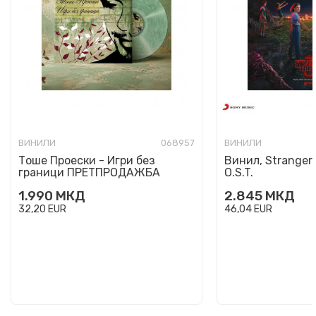
ВИНИЛИ
068957
ВИНИЛИ
Тоше Проески - Игри без
Винил, Stranger 
граници ПРЕТПРОДАЖБА
O.S.T.
1.990
МКД
2.845
МКД
32,20
EUR
46,04
EUR