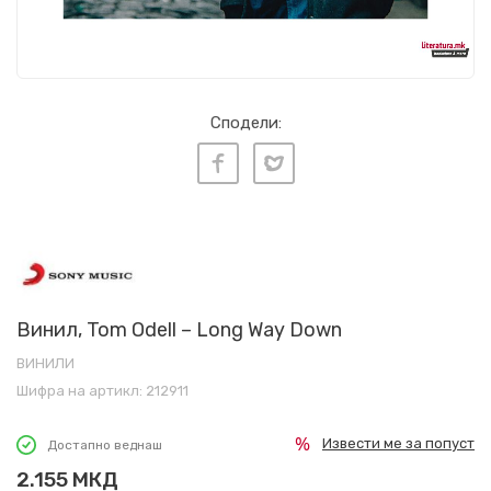
Сподели:
Винил, Tom Odell – Long Way Down
ВИНИЛИ
Шифра на артикл:
212911
Извести ме за попуст
Достапно веднаш
2.155
МКД