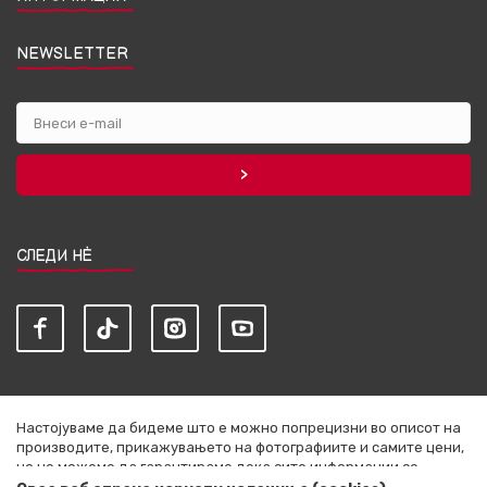
NEWSLETTER
СЛЕДИ НЀ
Настојуваме да бидеме што е можно попрецизни во описот на
производите, прикажувањето на фотографиите и самите цени,
но не можеме да гарантираме дека сите информации се
комплетни и без грешки. Сите артикли прикажани на сајтот се