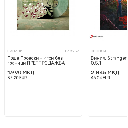
ВИНИЛИ
068957
ВИНИЛИ
Тоше Проески - Игри без
Винил, Stranger 
граници ПРЕТПРОДАЖБА
O.S.T.
1.990
МКД
2.845
МКД
32,20
EUR
46,04
EUR