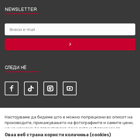
NEWSLETTER
СЛЕДИ НЀ
Настојуваме да бидеме што е можно попрецизни во описот на
производите, прикажувањето на фотографиите и самите цени,
но не можеме да гарантираме дека сите информации се
комплетни и без грешки. Сите артикли прикажани на сајтот се
Оваа веб страна користи колачиња (cookies)
дел од нашата понуда и не се подразбира дека се достапни во