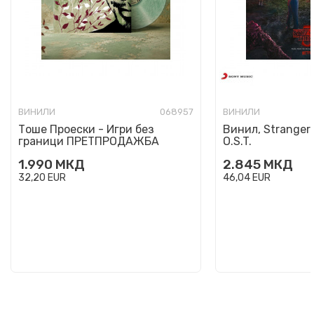
ВИНИЛИ
068957
ВИНИЛИ
Тоше Проески - Игри без
Винил, Stranger 
граници ПРЕТПРОДАЖБА
O.S.T.
1.990
МКД
2.845
МКД
32,20
EUR
46,04
EUR