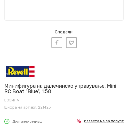
Сподели:
Минифигура на далечинско управување, Mini
RC Boat "Blue", 1:58
ВОЗИЛА
Шифра на артикл:
221423
Извести ме за попуст
Достапно веднаш