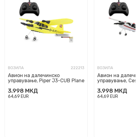
ВОЗИЛА
222213
ВОЗИЛА
Авион на далечинско
Авион на далеч
управување, Piper J3-CUB Plane
управување, Ces
2,4 GHz Gyro 2CH
Airplane 2,4GHz
3.998
МКД
3.998
МКД
64,69
EUR
64,69
EUR