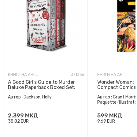
КНИГИ НА АНГЛИСКИ ЈАЗИК
371356
КНИГИ НА АНГЛИСКИ ЈАЗИК
A Good Girl's Guide to Murder
Wonder Woman: E
Deluxe Paperback Boxed Set:
Compact Comics 
Special Deluxe Edition...
Автор :
Jackson, Holly
Автор :
Grant Morris
Paquette (Illustrato
2.399
МКД
599
МКД
38,82
EUR
9,69
EUR