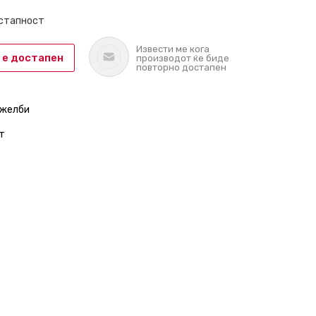
остапност
Извести ме кога
 е достапен
производот ќе биде
повторно достапен
 желби
т