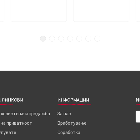
 ЛИНКОВИ
ИНФОРМАЦИИ
N
а користење и продажба
За нас
 на приватност
Вработување
купувате
Соработка