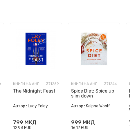
0
КНИГИ НА АНГЛИСКИ ЈАЗИК
371269
КНИГИ НА АНГЛИСКИ ЈАЗИК
371244
The Midnight Feast
Spice Diet: Spice up
slim down
Автор :
Lucy Foley
Автор :
Kalpna Woolf
799
МКД
999
МКД
12,93
EUR
16,17
EUR