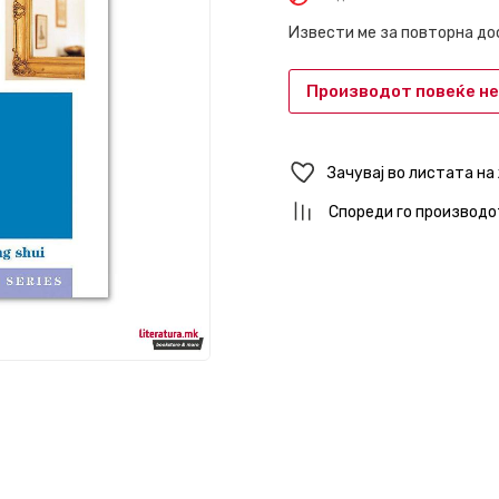
Извести ме за повторна д
Производот повеќе не
Зачувај во листата на
Спореди го производо