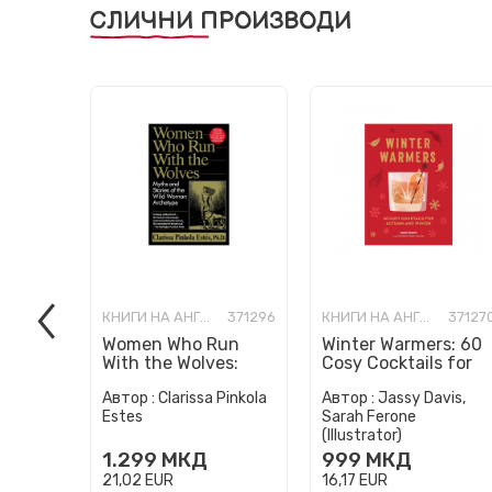
СЛИЧНИ ПРОИЗВОДИ
КНИГИ НА АНГЛИСКИ ЈАЗИК
371296
КНИГИ НА АНГЛИСКИ ЈАЗИК
37127
Women Who Run
Winter Warmers: 60
With the Wolves:
Cosy Cocktails for
Myths and Stories of
Autumn and Winter
Автор :
Clarissa Pinkola
Автор :
Jassy Davis,
the Wild Woman
Estes
Sarah Ferone
Archetype
(Illustrator)
1.299
МКД
999
МКД
21,02
EUR
16,17
EUR