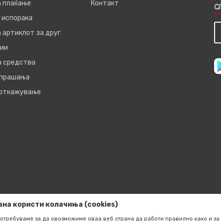
а плаќање
Контакт
С
 испорака
 артиклот за друг
ии
а средства
 прашања
 откажување
ана користи колачиња (cookies)
отребуваме за да овозможиме оваа веб страна да работи правилно како и за 