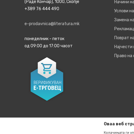
(Раде Кончар), 1000, Скопје
Начини н
+389 76 444 490
Услови на
Замена на
e-prodavnica@literatura.mk
Рекламац
Поврат н
понеделник - петок
од 09:00 до 17:00 часот
Најчести
Право на
Оваа веб стр
Колачињата ги уп