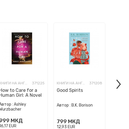
КНИГИ НА АНГЛИСКИ ЈАЗИК
371225
КНИГИ НА АНГЛИСКИ ЈАЗИК
371208
How to Care for a
Good Spirits
Victor
Human Girl: A Novel
Автор :
Ashley
Автор :
B.K. Borison
Автор :
Wurzbacher
999
МКД
799
МКД
799
16,17
EUR
12,93
EUR
12,93
E