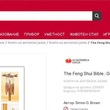
АЗОВАНИЕ
ПРИБОР
УМЕТНОСТ
ЖИВОТЕН СТИЛ
ИГ
зик
Книги на англиски јазик
Книги на англиски јазик
The Feng Shui
The Feng Shui Bible : G
КНИГИ НА АНГЛИСКИ ЈАЗИК
Шифра на артикл:
039851
Баркод:
9781841813691
Автор:
Simon G. Brown
Недостапен