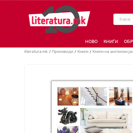
Барај
НОВО
КНИГИ
ОБР
literatura.mk
Производи
Книги
Книги на англиски ја