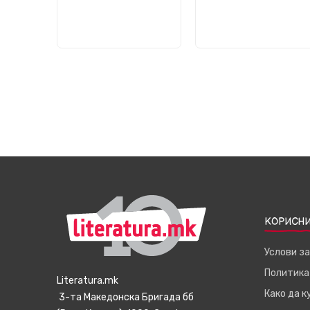
КОРИСНИ
Услови з
Политика
Literatura.mk
Како да 
3-та Македонска Бригада бб