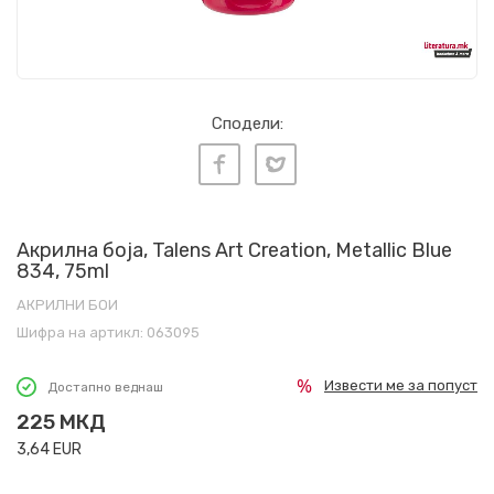
Сподели:
Акрилна боја, Talens Art Creation, Metallic Blue
834, 75ml
АКРИЛНИ БОИ
Шифра на артикл:
063095
Извести ме за попуст
Достапно веднаш
225
МКД
3,64
EUR