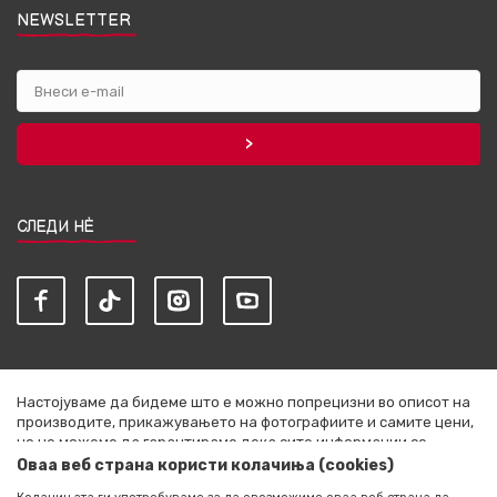
NEWSLETTER
СЛЕДИ НЀ
Настојуваме да бидеме што е можно попрецизни во описот на
производите, прикажувањето на фотографиите и самите цени,
но не можеме да гарантираме дека сите информации се
комплетни и без грешки. Сите артикли прикажани на сајтот се
Оваа веб страна користи колачиња (cookies)
дел од нашата понуда и не се подразбира дека се достапни во