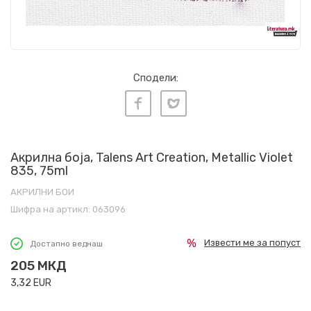
Сподели:
Акрилна боја, Talens Art Creation, Metallic Violet
835, 75ml
АКРИЛНИ БОИ
Шифра на артикл:
063096
Извести ме за попуст
Достапно веднаш
205
МКД
3,32
EUR