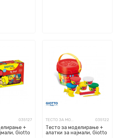
035127
ТЕСТО ЗА МОДЕЛИРАЊЕ
035122
делирање +
Тесто за моделирање +
јмали, Giotto
алатки за најмали, Giotto
il, 7 парчиња
be-bè, My Modelling