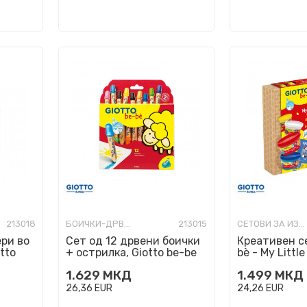
213018
БОИЧКИ-ДРВЕНИ, УЧИЛИШНИ
213015
СЕТОВИ ЗА ИЗРАБОТКА
ери во
Сет од 12 дрвени боички
Креативен се
tto
+ острилка, Giotto be-be
bè - My Little
1.629
МКД
1.499
МКД
26,36
EUR
24,26
EUR