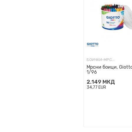
БОИЧКИ-МРСНИ, ВОСОЧНИ
Мрсни боици, Giotto
1/96
2.149
МКД
34,77
EUR