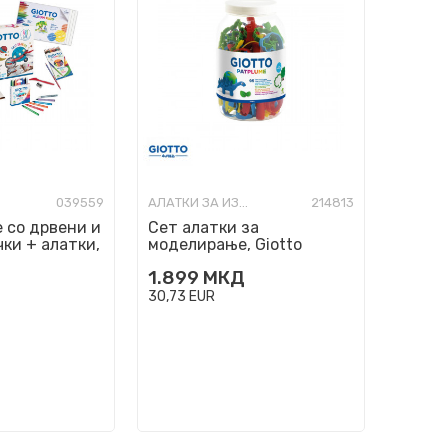
039559
АЛАТКИ ЗА ИЗРАБОТКА
214813
 со дрвени и
Сет алатки за
ки + алатки,
моделирање, Giotto
b - Easy
Patplume, 1/95
1.899
МКД
30,73
EUR