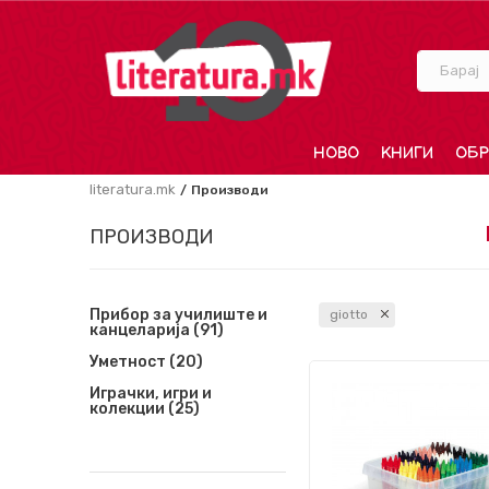
Барај
НОВО
КНИГИ
ОБР
literatura.mk
Производи
ПРОИЗВОДИ
Прибор за училиште и
giotto
канцеларија
(91)
Уметност
(20)
Играчки, игри и
колекции
(25)