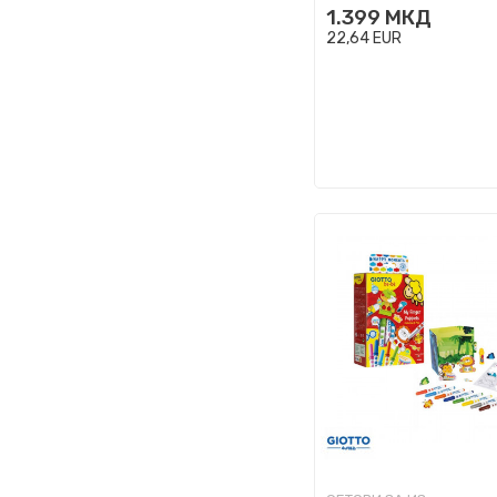
1.399
МКД
Buc...
22,64
EUR