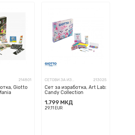
214801
СЕТОВИ ЗА ИЗРАБОТКА
213025
отка, Giotto
Сет за изработка, Art Lab:
Mania
Candy Collection
1.799
МКД
29,11
EUR