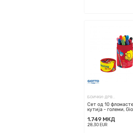
БОИЧКИ-ДРВЕНИ, УЧИЛИШНИ
Сет од 10 фломаст
кутија - големи, Gio
be-be
1.749
МКД
28,30
EUR