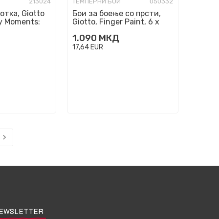
213024
ТЕМПЕРНИ БОИ
050332
отка, Giotto
Бои за боење со прсти,
y Moments:
Giotto, Finger Paint, 6 x
bers
100 мл
1.090
МКД
17,64
EUR
EWSLETTER