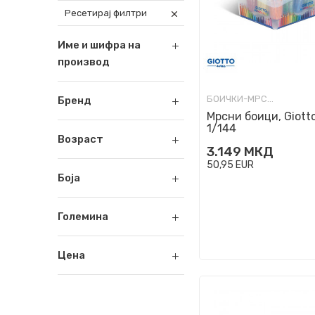
Ресетирај филтри
Име и шифра на
производ
БОИЧКИ-МРСНИ, ВОСОЧНИ
Бренд
Мрсни боици, Giotto
1/144
Возраст
3.149
МКД
50,95
EUR
Боја
Големина
Цена