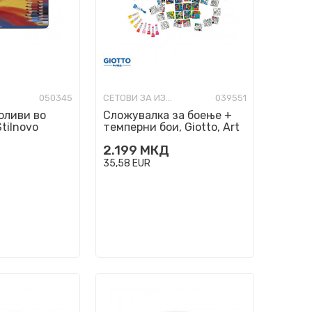
050345
СЕТОВИ ЗА ИЗРАБОТКА
039551
оливи во
Сложувалка за боење +
Stilnovo
темперни бои, Giotto, Art
 бои
Lab Colour & Puzzle
2.199
МКД
35,58
EUR