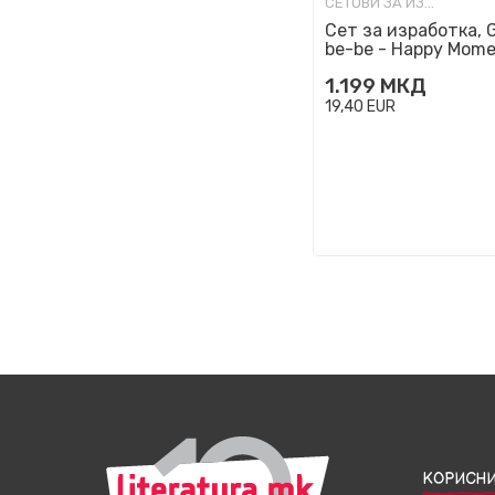
СЕТОВИ ЗА ИЗРАБОТКА
Сет за изработка, G
be-be - Happy Mome
My Finger Puppets
1.199
МКД
19,40
EUR
КОРИСНИ