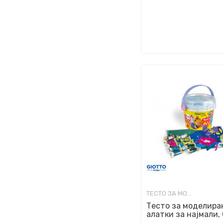
ТЕСТО ЗА МОДЕЛИРАЊЕ
Тесто за моделира
алатки за најмали, 
be-bè, My Fairy Mode