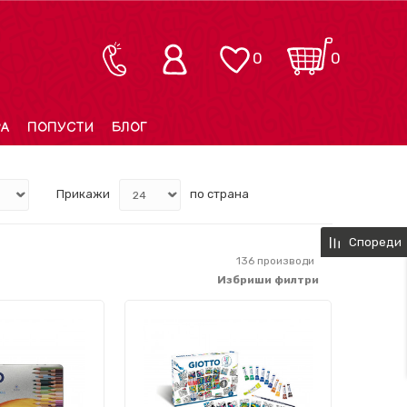
0
0
РА
ПОПУСТИ
БЛОГ
Прикажи
по страна
Спореди
136
производи
Избриши филтри