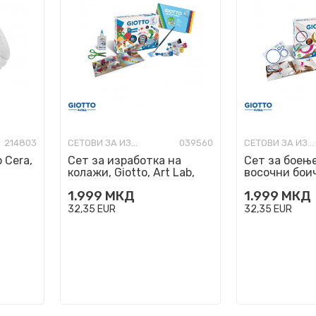
214803
СЕТОВИ ЗА ИЗРАБОТКА
039560
СЕТОВИ ЗА ИЗРАБОТКА
 Cera,
Сет за изработка на
Сет за боење
колажи, Giotto, Art Lab,
восочни боич
Funny Collage, 28 par~iwa
Giotto Art La
1.999
МКД
1.999
МКД
Drawi...
32,35
EUR
32,35
EUR