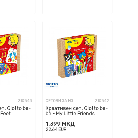
210843
СЕТОВИ ЗА ИЗРАБОТКА
210842
т, Giotto be-
Креативен сет, Giotto be-
 Feet
bè - My Little Friends
1.399
МКД
22,64
EUR