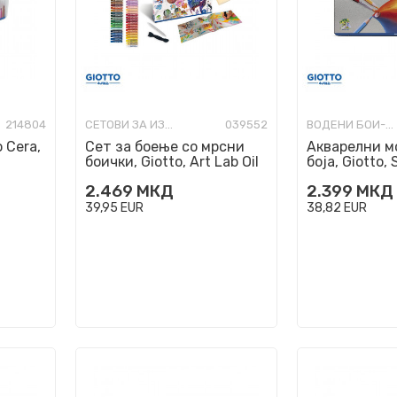
214804
СЕТОВИ ЗА ИЗРАБОТКА
039552
ВОДЕНИ БОИ-УМЕТНИЧКИ
 Cera,
Сет за боење со мрсни
Акварелни м
боички, Giotto, Art Lab Oil
боја, Giotto, 
Pastel Creations
Acquarell, 36
2.469
МКД
2.399
МКД
39,95
EUR
38,82
EUR