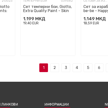
213023
ТЕМПЕРНИ БОИ
039582
СЕТОВИ ЗА ИЗРАБОТКА
iotto
Сет темперни бои, Giotto,
Сет за израб
nts:
Extra Quality Paint - Skin
be-be - Happ
tones, 4 x 250 мл
My First Num
1.199
МКД
1.149
МКД
19,40
EUR
18,59
EUR
1
2
3
4
5
6
 ЛИНКОВИ
ИНФОРМАЦИИ
N