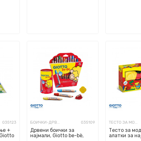
035123
БОИЧКИ-ДРВЕНИ, УЧИЛИШНИ
035109
ТЕСТО ЗА МОДЕЛИРАЊЕ
ње +
Дрвени боички за
Тесто за мо
Giotto
најмали, Giotto be-bè,
алатки за на
lling
Large pencils, 12 бои
be-bè, My Sna