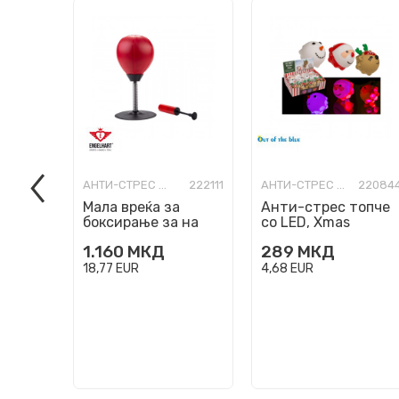
АНТИ-СТРЕС ФИГУРИ
222111
АНТИ-СТРЕС ФИГУРИ
22084
Мала вреќа за
Анти-стрес топче
боксирање за на
со LED, Xmas
маса 'Stress Buster'
Squeeze Pops, 3
1.160
МКД
289
МКД
дизајни
18,77
EUR
4,68
EUR