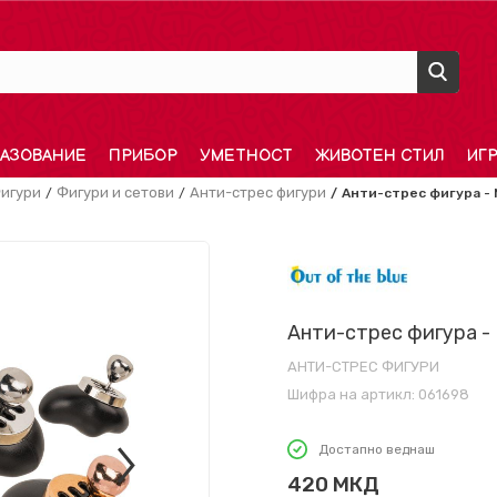
АЗОВАНИЕ
ПРИБОР
УМЕТНОСТ
ЖИВОТЕН СТИЛ
ИГ
игури
Фигури и сетови
Анти-стрес фигури
Анти-стрес фигура - 
Анти-стрес фигура -
АНТИ-СТРЕС ФИГУРИ
Шифра на артикл:
061698
Достапно веднаш
420
МКД