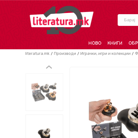
Барај
НОВО
КНИГИ
ОБР
literatura.mk
Производи
Играчки, игри и колекции
Ф