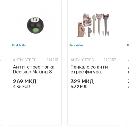
4
АНТИ-СТРЕС ФИГУРИ
214213
АНТИ-СТРЕС ФИГУРИ
212057
Анти-стрес топка,
Пенкало со анти-
Decision Making 8-
стрес фигура,
Ball
Маче/Куче
269
МКД
329
МКД
4,35
EUR
5,32
EUR