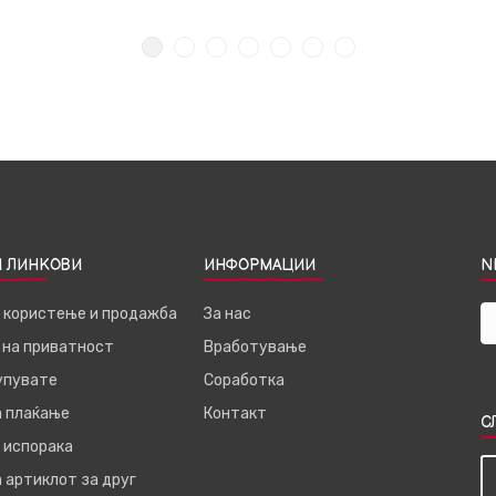
 ЛИНКОВИ
ИНФОРМАЦИИ
N
а користење и продажба
За нас
 на приватност
Вработување
купувате
Соработка
а плаќање
Контакт
С
 испорака
 артиклот за друг