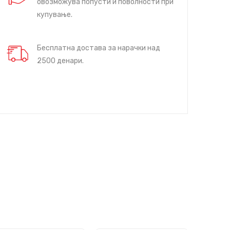
овозможува попусти и поволности при
купување.
Бесплатна достава за нарачки над
2500 денари.