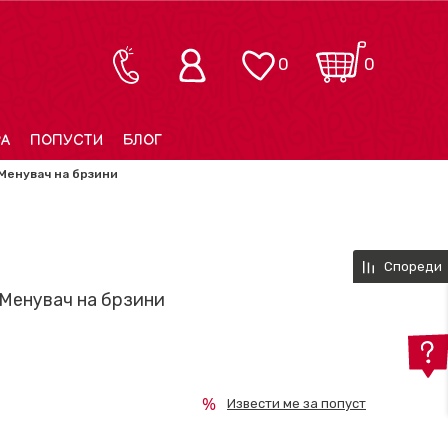
0
0
РА
ПОПУСТИ
БЛОГ
Менувач на брзини
Спореди
 Менувач на брзини
Извести ме за попуст