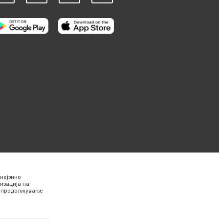
нејзино
изација на
Со продолжување