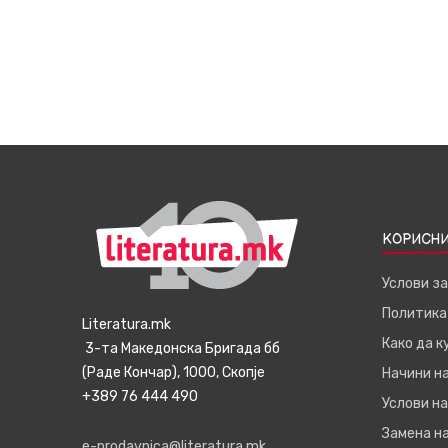
КОРИСНИ
Услови з
Политика
Literatura.mk
Како да 
3-та Македонска Бригада бб
(Раде Кончар), 1000, Скопје
Начини н
+389 76 444 490
Услови на
Замена на
e-prodavnica@literatura.mk