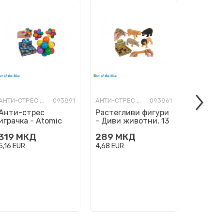
АНТИ-СТРЕС ФИГУРИ
093891
АНТИ-СТРЕС ФИГУРИ
093861
Анти-стрес
Растегливи фигури
Перни
играчка - Atomic
- Диви животни, 13
"Boyfr
цм, 4 дизајни
cm
319
МКД
289
МКД
2.63
5,16
EUR
4,68
EUR
42,70
E