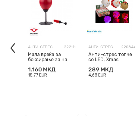
АНТИ-СТРЕС ФИГУРИ
222111
АНТИ-СТРЕС ФИГУРИ
22084
Мала вреќа за
Анти-стрес топче
боксирање за на
со LED, Xmas
маса 'Stress Buster'
Squeeze Pops, 3
1.160
МКД
289
МКД
дизајни
18,77
EUR
4,68
EUR