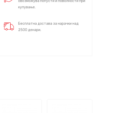
овозможува попусти и поволности при
купување.
Бесплатна достава за нарачки над
2500 денари.