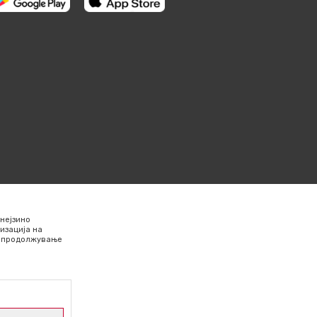
нејзино
изација на
Со продолжување