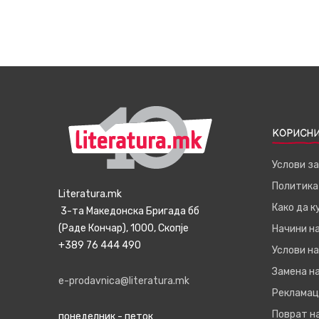
КОРИСНИ
Услови з
Политика
Literatura.mk
Како да 
3-та Македонска Бригада бб
(Раде Кончар), 1000, Скопје
Начини н
+389 76 444 490
Услови на
Замена на
e-prodavnica@literatura.mk
Рекламац
Поврат н
понеделник - петок