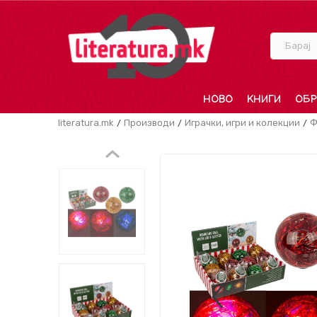
Барај
НОВО
КНИГИ
ОБР
literatura.mk
Производи
Играчки, игри и колекции
Ф