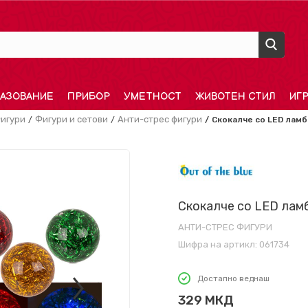
АЗОВАНИЕ
ПРИБОР
УМЕТНОСТ
ЖИВОТЕН СТИЛ
ИГ
игури
Фигури и сетови
Анти-стрес фигури
Скокалче со LED ламб
Скокалче со LED ламб
АНТИ-СТРЕС ФИГУРИ
Шифра на артикл:
061734
Достапно веднаш
329
МКД