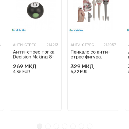
4
АНТИ-СТРЕС ФИГУРИ
214213
АНТИ-СТРЕС ФИГУРИ
212057
Анти-стрес топка,
Пенкало со анти-
Decision Making 8-
стрес фигура,
Ball
Маче/Куче
269
МКД
329
МКД
4,35
EUR
5,32
EUR