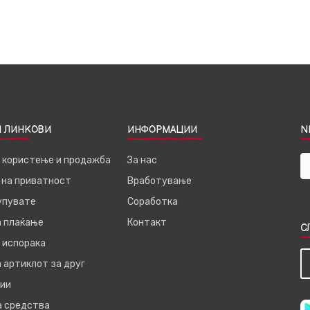
 ЛИНКОВИ
ИНФОРМАЦИИ
N
а користење и продажба
За нас
 на приватност
Вработување
купувате
Соработка
а плаќање
Контакт
С
 испорака
 артиклот за друг
ии
а средства