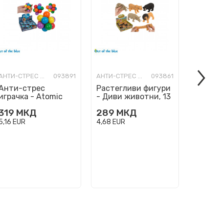
АНТИ-СТРЕС ФИГУРИ
093891
АНТИ-СТРЕС ФИГУРИ
093861
Анти-стрес
Растегливи фигури
Перни
играчка - Atomic
- Диви животни, 13
"Boyfr
цм, 4 дизајни
cm
319
МКД
289
МКД
2.63
5,16
EUR
4,68
EUR
42,70
E