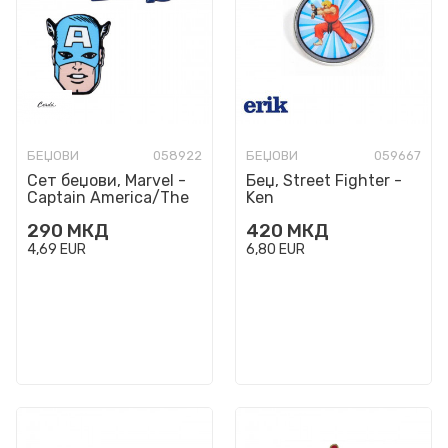
БЕЏОВИ
058922
БЕЏОВИ
059667
Сет беџови, Marvel -
Беџ, Street Fighter -
Captain America/The
Ken
First Avenger
290
МКД
420
МКД
4,69
EUR
6,80
EUR