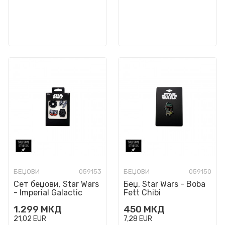
БЕЏОВИ
059153
БЕЏОВИ
059150
Сет беџови, Star Wars
Беџ, Star Wars - Boba
- Imperial Galactic
Fett Chibi
Empire, 1/4
1.299
МКД
450
МКД
21,02
EUR
7,28
EUR