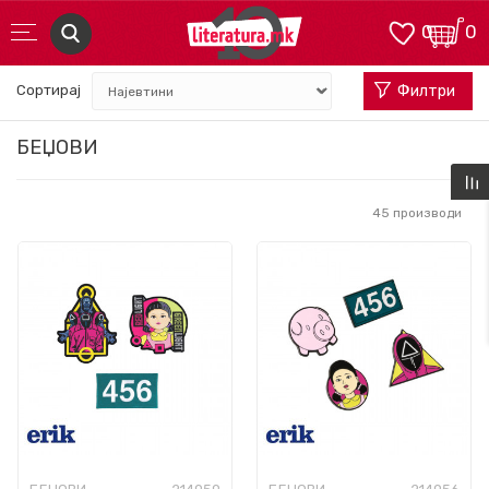
0
0
Сортирај
Филтри
БЕЏОВИ
45
производи