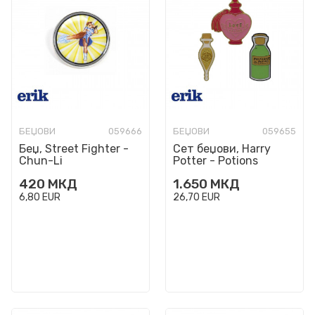
БЕЏОВИ
059666
БЕЏОВИ
059655
Беџ, Street Fighter -
Сет беџови, Harry
Chun-Li
Potter - Potions
420
МКД
1.650
МКД
6,80
EUR
26,70
EUR