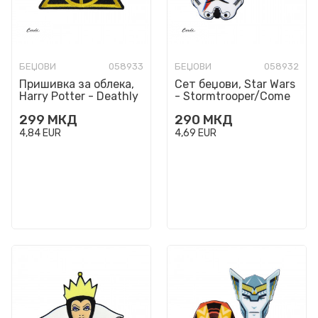
БЕЏОВИ
058933
БЕЏОВИ
058932
Пришивка за облека,
Сет беџови, Star Wars
Harry Potter - Deathly
- Stormtrooper/Come
Hallows
To The Dark Side
299
МКД
290
МКД
4,84
EUR
4,69
EUR