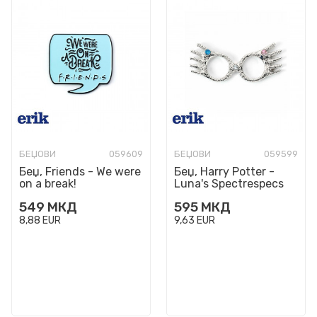
БЕЏОВИ
059609
БЕЏОВИ
059599
Беџ, Friends - We were
Беџ, Harry Potter -
on a break!
Luna's Spectrespecs
549
МКД
595
МКД
8,88
EUR
9,63
EUR