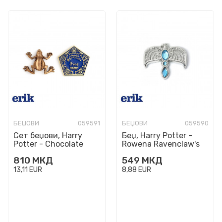
БЕЏОВИ
059591
БЕЏОВИ
059590
Сет беџови, Harry
Беџ, Harry Potter -
Potter - Chocolate
Rowena Ravenclaw's
Frog
Diadem
810
МКД
549
МКД
13,11
EUR
8,88
EUR