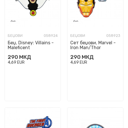
БЕЏОВИ
058924
БЕЏОВИ
058923
Беџ, Disney: Villains -
Сет беџови, Marvel -
Maleficent
Iron Man/Thor
290
МКД
290
МКД
4,69
EUR
4,69
EUR