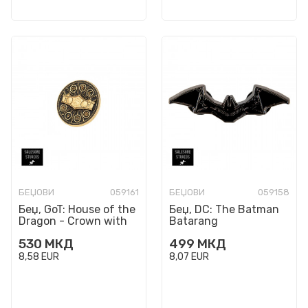
БЕЏОВИ
059161
БЕЏОВИ
059158
Беџ, GoT: House of the
Беџ, DC: The Batman
Dragon - Crown with
Batarang
Sigils
530
МКД
499
МКД
8,58
EUR
8,07
EUR