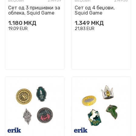
БЕЏОВИ
214959
БЕЏОВИ
214956
Сет од 3 пришивки за
Сет од 4 беџови,
облека, Squid Game
Squid Game
1.180
МКД
1.349
МКД
19,09
EUR
21,83
EUR