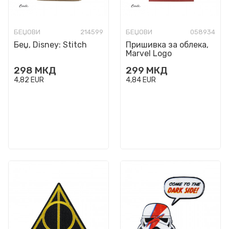
БЕЏОВИ
214599
БЕЏОВИ
058934
Беџ, Disney: Stitch
Пришивка за облека,
Marvel Logo
298
МКД
299
МКД
4,82
EUR
4,84
EUR