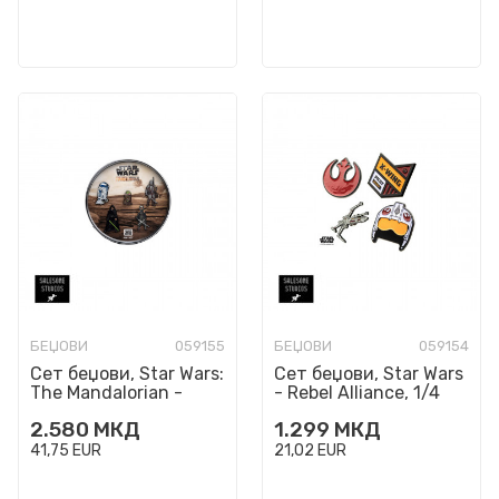
БЕЏОВИ
059155
БЕЏОВИ
059154
Сет беџови, Star Wars:
Сет беџови, Star Wars
The Mandalorian -
- Rebel Alliance, 1/4
Characters, 1/5
2.580
МКД
1.299
МКД
41,75
EUR
21,02
EUR