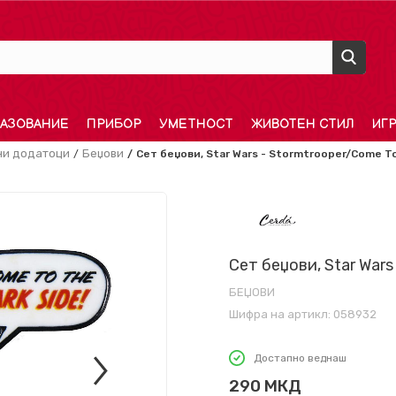
АЗОВАНИЕ
ПРИБОР
УМЕТНОСТ
ЖИВОТЕН СТИЛ
ИГ
и додатоци
Беџови
Сет беџови, Star Wars - Stormtrooper/Come To
Сет беџови, Star Wars
БЕЏОВИ
Шифра на артикл:
058932
Достапно веднаш
290
МКД