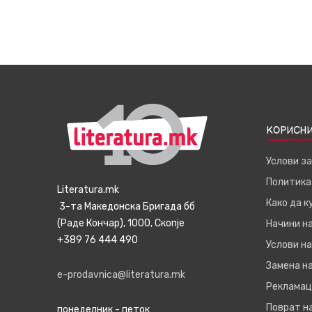
КОРИСНИ
Услови з
Политика
Literatura.mk
Како да 
3-та Македонска Бригада бб
(Раде Кончар), 1000, Скопје
Начини н
+389 76 444 490
Услови на
Замена на
e-prodavnica@literatura.mk
Рекламац
Поврат н
понеделник - петок