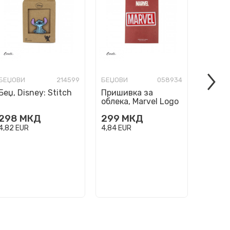
БЕЏОВИ
214599
БЕЏОВИ
058934
БЕЏОВ
Беџ, Disney: Stitch
Пришивка за
Приши
облека, Marvel Logo
облека
- Deat
298
МКД
299
МКД
299
4,82
EUR
4,84
EUR
4,84
EU