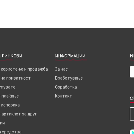
 ЛИНКОВИ
ИНФОРМАЦИИ
N
а користење и продажба
За нас
 на приватност
Вработување
купувате
Соработка
а плаќање
Контакт
С
 испорака
 артиклот за друг
ии
а средства