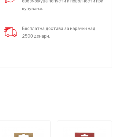
овозможува попусти и поволности при
купување.
Бесплатна достава за нарачки над
2500 денари.