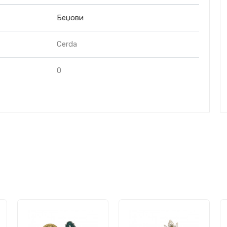
Беџови
Cerda
0