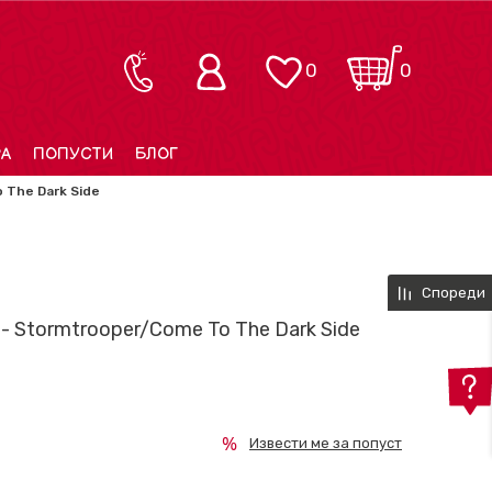
0
0
РА
ПОПУСТИ
БЛОГ
 The Dark Side
Спореди
 - Stormtrooper/Come To The Dark Side
Извести ме за попуст