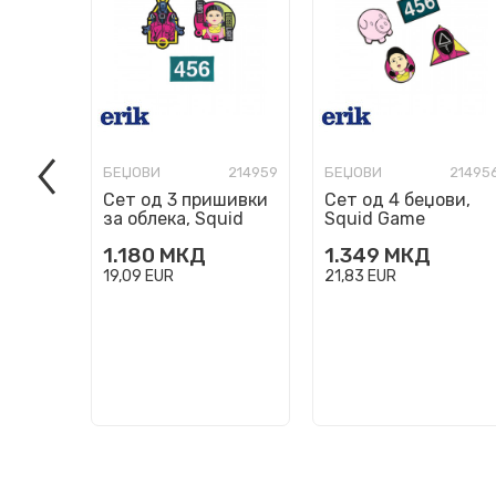
БЕЏОВИ
214959
БЕЏОВИ
21495
Сет од 3 пришивки
Сет од 4 беџови,
за облека, Squid
Squid Game
Game
1.180
МКД
1.349
МКД
19,09
EUR
21,83
EUR