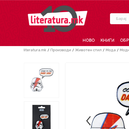
Барај
НОВО
КНИГИ
ОБР
literatura.mk
Производи
Животен стил
Мода
Модн