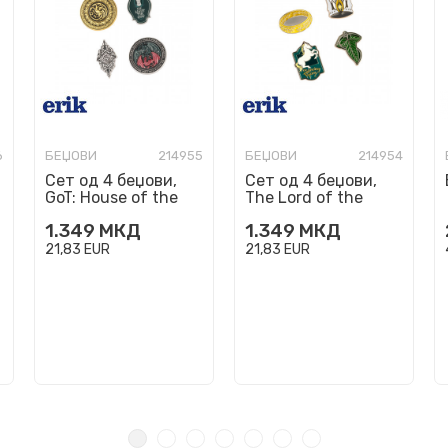
6
БЕЏОВИ
214955
БЕЏОВИ
214954
Сет од 4 беџови,
Сет од 4 беџови,
GoT: House of the
The Lord of the
Dragon
Rings
1.349
МКД
1.349
МКД
21,83
EUR
21,83
EUR