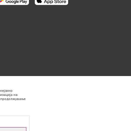
нејзино
изација на
Со продолжување