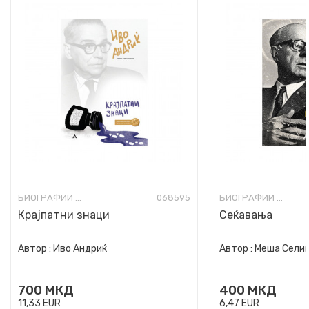
БИОГРАФИИ И МЕМОАРИ
068595
БИОГРАФИИ И МЕМОАРИ
Крајпатни знаци
Сеќавања
Автор :
Иво Андриќ
Автор :
Меша Сели
700
МКД
400
МКД
11,33
EUR
6,47
EUR