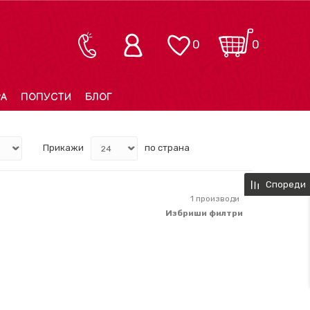
0
0
РА
ПОПУСТИ
БЛОГ
Прикажи
по страна
Спореди
1
производи
Избриши филтри