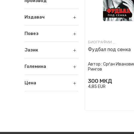
производ
Издавач
Повез
БИОГРАФИИ И МЕМОАРИ
Фудбал под сенка
Јазик
Автор :
Срѓан Ивановиќ
Големина
Рингов
300
МКД
Цена
4,85
EUR