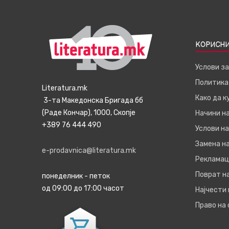
КОРИСНИ
Услови з
Политика
Literatura.mk
Како да 
3-та Македонска Бригада бб
(Раде Кончар), 1000, Скопје
Начини н
+389 76 444 490
Услови на
Замена на
e-prodavnica@literatura.mk
Рекламац
Поврат н
понеделник - петок
од 09:00 до 17:00 часот
Најчести
Право на