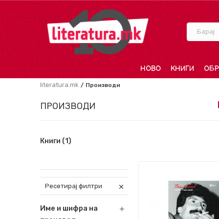
Барај
НОВО
КНИГИ
ОБР
literatura.mk
Производи
ПРОИЗВОДИ
Книги
(1)
Ресетирај филтри
Име и шифра на