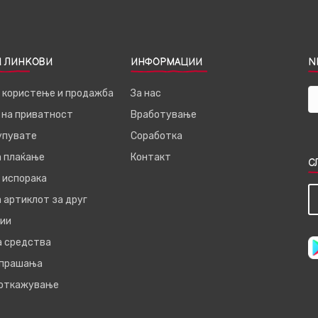
 ЛИНКОВИ
ИНФОРМАЦИИ
N
а користење и продажба
За нас
 на приватност
Вработување
купувате
Соработка
а плаќање
Контакт
С
 испорака
 артиклот за друг
ии
а средства
 прашања
 откажување