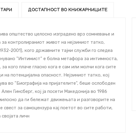
ТАРИ
ДОСТАПНОСТ ВО КНИЖАРНИЦИТЕ
рива општество целосно изградено врз сомневање и
а за контролираниот живот на нејзиниот татко,
932-2001), кого државните тајни служби го следеа
енувано "Интимист" е болна метафора за интимноста,
, за кого плаче гласно кога е сам или молчи кога сите
и на потенцијална опасност. Нејзиниот татко, кој
ва во "Биографија на пријателите", беше ослободен
 Ален Гинсберг, кој ја посети Македонија во 1986
змилосно да ги бележат движењата и разговорите на
е свест за самоцензура кај поетот во сите работи,
 својата личн