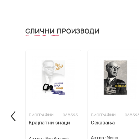
СЛИЧНИ ПРОИЗВОДИ
БИОГРАФИИ И МЕМОАРИ
068595
БИОГРАФИИ И МЕМОАРИ
06859
Крајпатни знаци
Сеќавања
Автор :
Меша
Автор :
Иво Андриќ