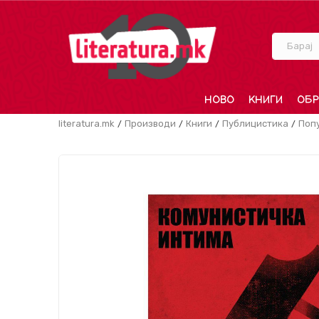
Барај
НОВО
КНИГИ
ОБР
literatura.mk
Производи
Книги
Публицистика
Поп