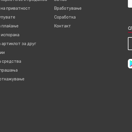
 на приватност
Вработување
купувате
Соработка
а плаќање
Контакт
С
 испорака
 артиклот за друг
ии
а средства
 прашања
 откажување