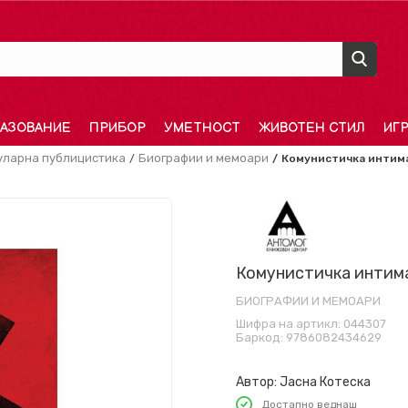
АЗОВАНИЕ
ПРИБОР
УМЕТНОСТ
ЖИВОТЕН СТИЛ
ИГ
уларна публицистика
Биографии и мемоари
Комунистичка интим
Комунистичка интим
БИОГРАФИИ И МЕМОАРИ
Шифра на артикл:
044307
Баркод:
9786082434629
Автор:
Јасна Котеска
Достапно веднаш