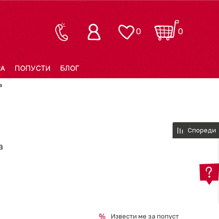
0
0
РА
ПОПУСТИ
БЛОГ
а
Спореди
а
Извести ме за попуст