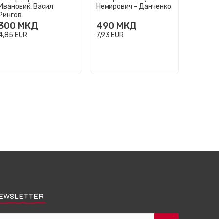
Ивановиќ, Васил
Немирович - Данченко
Алекса
Рингов
300
МКД
490
МКД
360
4,85
EUR
7,93
EUR
5,83
EU
EWSLETTER