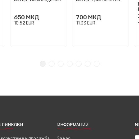
650
МКД
700
МКД
10,52
EUR
11,33
EUR
 ЛИНКОВИ
ИНФОРМАЦИИ
N
а користење и продажба
За нас