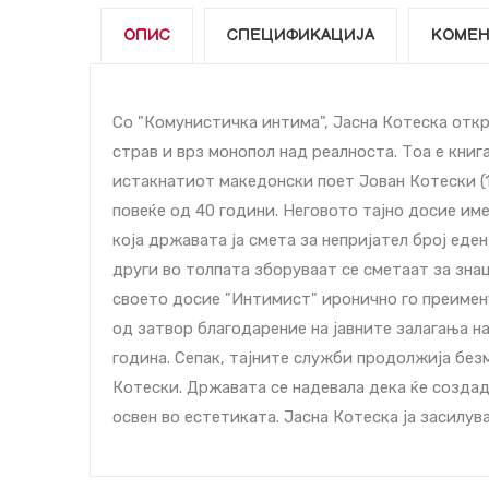
ОПИС
СПЕЦИФИКАЦИЈА
КОМЕН
Со "Комунистичка интима", Јасна Котеска отк
страв и врз монопол над реалноста. Тоа е книг
истакнатиот македонски поет Јован Котески (1
повеќе од 40 години. Неговото тајно досие им
која државата ја смета за непријател број еден
други во толпата зборуваат се сметаат за знац
своето досие "Интимист" иронично го преимену
од затвор благодарение на јавните залагања на
година. Сепак, тајните служби продолжија бе
Котески. Државата се надевала дека ќе создад
освен во естетиката. Јасна Котеска ја засилува