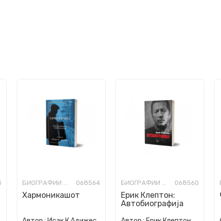
3
БИОГРАФИИ И МЕМОАРИ
068564
БИОГРАФИИ И МЕМОАРИ
068560
Хармоникашот
Ерик Клептон:
Автобиографија
Автор :
Исак К.Адижес
Автор :
Ерик Клептон