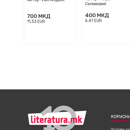
Селимовиќ
400
МКД
700
МКД
6,47
EUR
11,33
EUR
КОРИСНИ
Услови з