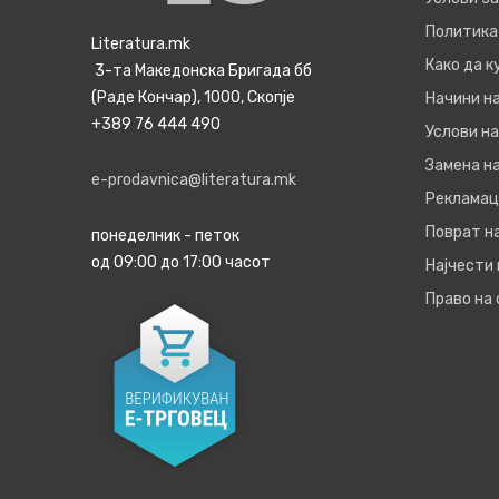
Политика
Literatura.mk
Како да 
3-та Македонска Бригада бб
(Раде Кончар), 1000, Скопје
Начини н
+389 76 444 490
Услови на
Замена на
e-prodavnica@literatura.mk
Рекламац
Поврат н
понеделник - петок
од 09:00 до 17:00 часот
Најчести
Право на