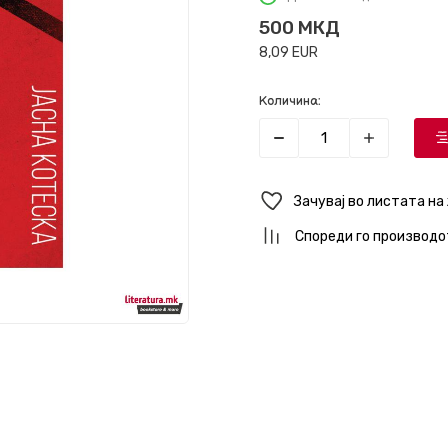
500
МКД
8,09
EUR
Количина:
Зачувај во листата на
Спореди го производо