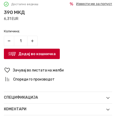
Извести ме за попуст
Достапно веднаш
390
МКД
6,31
EUR
Количина:
Додај во кошничка
Зачувај во листата на желби
Спореди го производот
СПЕЦИФИКАЦИЈА
КОМЕНТАРИ