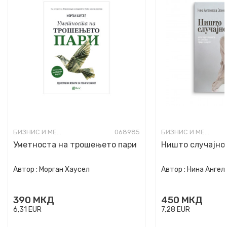
БИЗНИС И МЕНАЏМЕНТ
068985
БИЗНИС И МЕНАЏМЕНТ
Уметноста на трошењето пари
Ништо случајно
Автор :
Морган Хаусел
Автор :
Нина Ангел
390
МКД
450
МКД
6,31
EUR
7,28
EUR