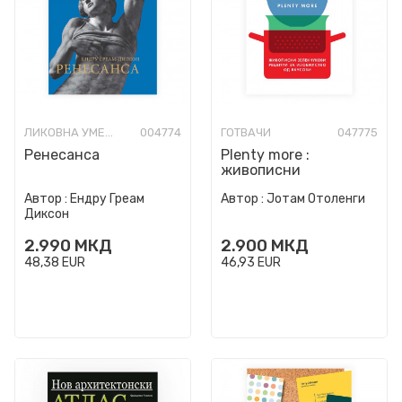
ЛИКОВНА УМЕТНОСТ
004774
ГОТВАЧИ
047775
Ренесанса
Plenty more :
живописни
зеленчукови рецепти
Автор :
Ендру Греам
Автор :
Јотам Отоленги
за изобилство од
Диксон
вкусови
2.990
МКД
2.900
МКД
48,38
EUR
46,93
EUR