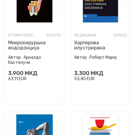
СТОМАТОЛОГИЈА
050233
МЕДИЦИНА
001652
Микрохируршка
Харперова
ендодонција
илустрирана
биохемија
Автор :
Арналдо
Автор :
Роберт Мареј
Кастелучи
3.900
МКД
3.300
МКД
63,11
EUR
53,40
EUR