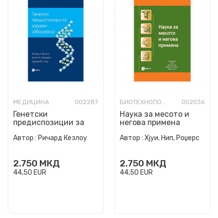
МЕДИЦИНА
002287
БИОТЕХНОЛОГИЈА
002036
Генетски
Наука за месото и
предиспозиции за
негова примена
заразни заболувања
Автор :
Ричард Кезлоу
Автор :
Хјуи, Нип, Роџерс
2.750
МКД
2.750
МКД
44,50
EUR
44,50
EUR