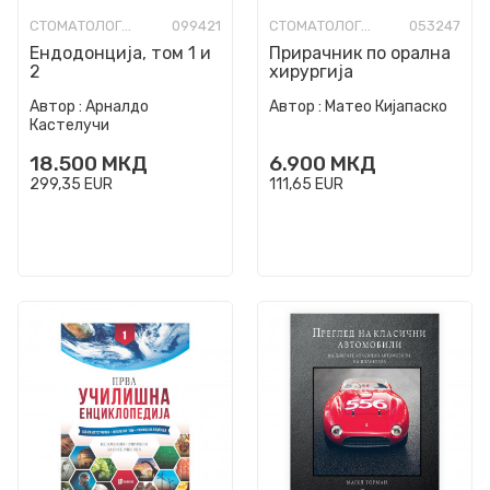
СТОМАТОЛОГИЈА
099421
СТОМАТОЛОГИЈА
053247
Ендодонција, том 1 и
Прирачник по орална
2
хирургија
Автор :
Арналдо
Автор :
Матео Кијапаско
Кастелучи
18.500
МКД
6.900
МКД
299,35
EUR
111,65
EUR