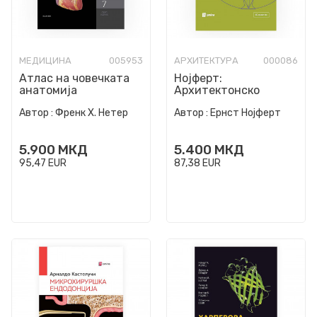
МЕДИЦИНА
005953
АРХИТЕКТУРА
000086
Атлас на човечката
Нојферт:
анатомија
Архитектонско
проектирање
Автор :
Френк Х. Нетер
Автор :
Ернст Нојферт
5.900
МКД
5.400
МКД
95,47
EUR
87,38
EUR