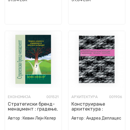
ЕКОНОМИЈА
001521
АРХИТЕКТУРА
001906
Стратегиски бренд-
Конструирање
менаџмент : градење,
архитектура :
мерење и управување
материјали, процеси,
Автор :
Кевин Лејн Келер
Автор :
Андреа Деплацес
со капиталот на бр...
структури :
прирачник