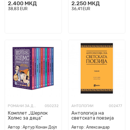
2.400
МКД
2.250
МКД
38,83
EUR
36,41
EUR
РОМАНИ ЗА ДЕЦА
050232
АНТОЛОГИИ
002477
Комплет „Шерлок
Антологија на
Холмс за деца“
светската поезија
преведена на
Автор :
Артур Конан Дојл
Автор :
Александар
македонски јазик. Т.