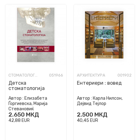
СТОМАТОЛОГИЈА
051966
АРХИТЕКТУРА
001902
Детска
Ентериери : вовед
стоматологија
Автор :
Елизабета
Автор :
Карла Нилсон,
Ѓоргиевска, Марија
Дејвид Тејлор
Стевановиќ
2.650
МКД
2.500
МКД
42,88
EUR
40,45
EUR