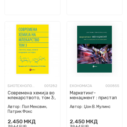
БИОТЕХНОЛОГИЈА
001282
ЕКОНОМИЈА
000855
Современа хемија во
Маркетинг-
млекарството, том 3:,
менаџмент : пристап
Лактоза, вода, соли и
за донесување на
Автор :
Пол Мексвин,
Автор :
Џон В. Мулинс
споредни сост...
стратегиски одлуки
Патрик Фокс
2.450
МКД
2.450
МКД
39,64
EUR
39,64
EUR