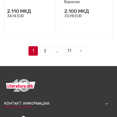
Војнески
4, XVIII ве...
2.110
МКД
2.100
МКД
34,14
EUR
33,98
EUR
1
2
...
71
КОНТАКТ ИНФОРМАЦИИ: