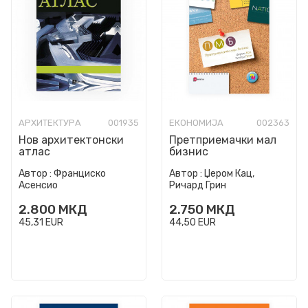
АРХИТЕКТУРА
001935
ЕКОНОМИЈА
002363
Нов архитектонски
Претприемачки мал
атлас
бизнис
Автор :
Франциско
Автор :
Џером Кац,
Асенсио
Ричард Грин
2.800
МКД
2.750
МКД
45,31
EUR
44,50
EUR