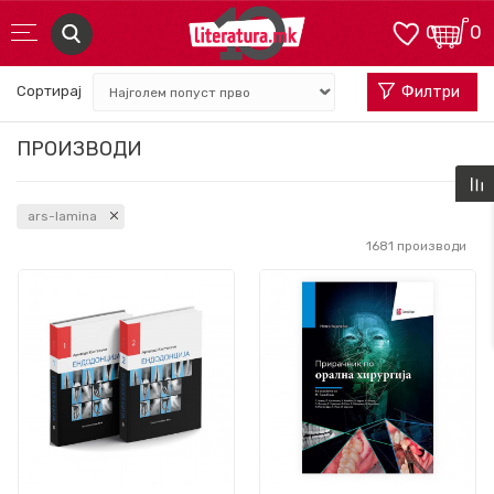
0
0
Сортирај
Филтри
ПРОИЗВОДИ
ars-lamina
1681
производи