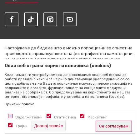
Настојуваме да бидеме што е можно попрецизни во описот на
производите, прикажувањето на фотографиите и самите цени,
но не можеме да гарантираме дека сите информации се
комплетни и без грешки. Сите артикли прикажани на сајтот се
Оваа веб страна користи колачиња (cookies)
дел од нашата понуда и не се подразбира дека се достапни во
Колачињата ги употребуваме за да овозможиме оваа веб страна да
секој момент. Расположливоста на производите можете да ја
работи правилно како и за нејзино понатамошно унапредување се со
проверите со повик на +389 76 444 490
цел подобрување на Вашето корисничко искуство, персонализација на
содржините и огласите, функционалност на социјалните медиуми и
©2026
literatura.mk
, Изработено од
NB SOFT
. Сите права
анализа на сообраќајот. Со продолжување на користењето на нашата
интернет страница ја прифаќате употребата на колачиња (cookies).
задржани.
Прикажи повеќе
Задолжителни
Статистика
Маркетинг
Дознај повеќе
Трајни
Се согласувам