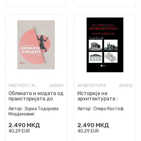
УМЕТНОСТ, МОДА И ИЗРАБОТКИ
065551
АРХИТЕКТУРА
001312
Облеката и модата од
Историја на
праисторијата до
архитектурата :
денес
основи и ритуали
Автор :
Зорка Тодорова
Автор :
Спиро Костоф
Младеновиќ
2.490
МКД
2.490
МКД
40,29
EUR
40,29
EUR