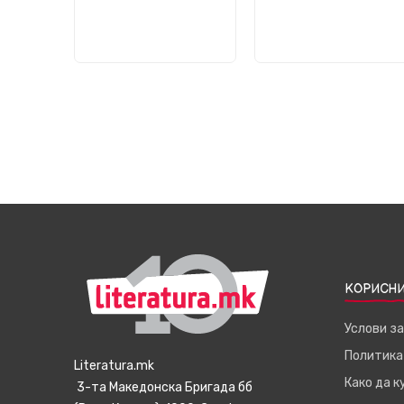
КОРИСНИ
Услови з
Политика
Literatura.mk
Како да 
3-та Македонска Бригада бб