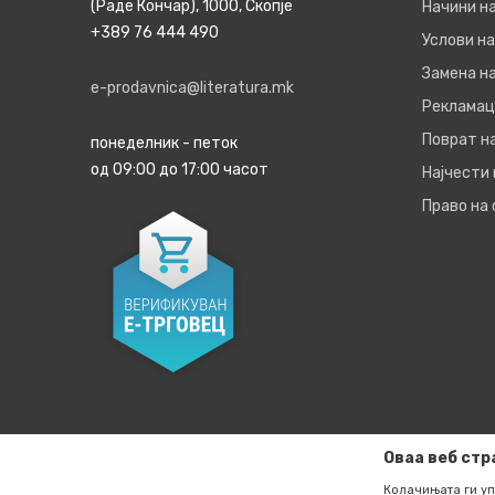
(Раде Кончар), 1000, Скопје
Начини н
+389 76 444 490
Услови на
Замена на
e-prodavnica@literatura.mk
Рекламац
Поврат н
понеделник - петок
од 09:00 до 17:00 часот
Најчести
Право на
Оваа веб стр
Колачињата ги уп