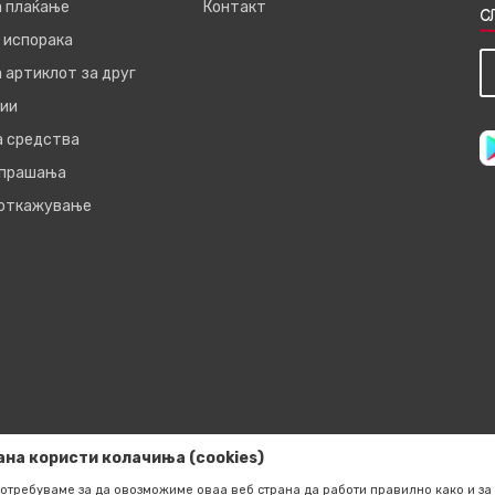
а плаќање
Контакт
С
 испорака
 артиклот за друг
ии
а средства
 прашања
 откажување
ана користи колачиња (cookies)
отребуваме за да овозможиме оваа веб страна да работи правилно како и за 