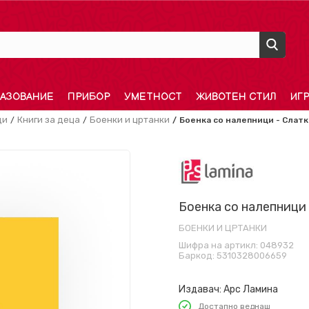
АЗОВАНИЕ
ПРИБОР
УМЕТНОСТ
ЖИВОТЕН СТИЛ
ИГ
ди
Книги за деца
Боенки и цртанки
Боенка со налепници - Слат
Боенка со налепници
БОЕНКИ И ЦРТАНКИ
Шифра на артикл:
048932
Баркод:
5310328006659
Издавач:
Арс Ламина
Достапно веднаш