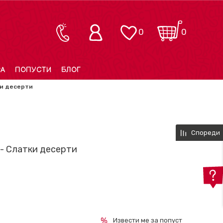
0
0
РА
ПОПУСТИ
БЛОГ
ки десерти
Спореди
 - Слатки десерти
Извести ме за попуст