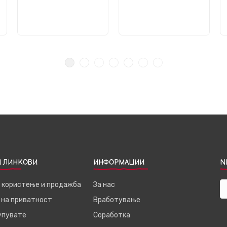
 ЛИНКОВИ
ИНФОРМАЦИИ
N
а користење и продажба
За нас
 на приватност
Вработување
купувате
Соработка