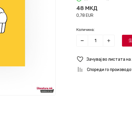
48
МКД
0,78
EUR
Количина:
Зачувај во листата на
Спореди го производо