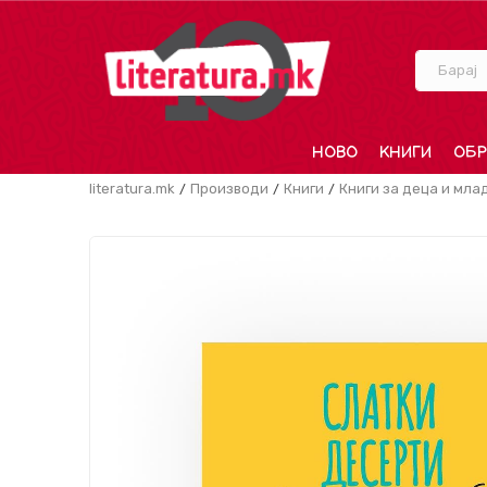
Барај
НОВО
КНИГИ
ОБР
literatura.mk
Производи
Книги
Книги за деца и мла