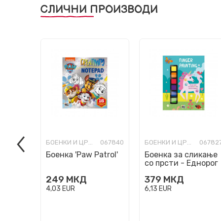
СЛИЧНИ ПРОИЗВОДИ
БОЕНКИ И ЦРТАНКИ
067840
БОЕНКИ И ЦРТАНКИ
06782
Боенка 'Paw Patrol'
Боенка за сликање
со прсти - Еднорог
249
МКД
379
МКД
4,03
EUR
6,13
EUR