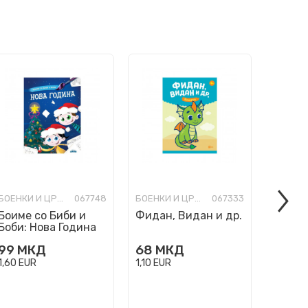
БОЕНКИ И ЦРТАНКИ
067748
БОЕНКИ И ЦРТАНКИ
067333
Боиме со Биби и
Фидан, Видан и др.
Биби 
Боби: Нова Година
куќич
чокола
99
МКД
68
МКД
99
М
1,60
EUR
1,10
EUR
1,60
EU