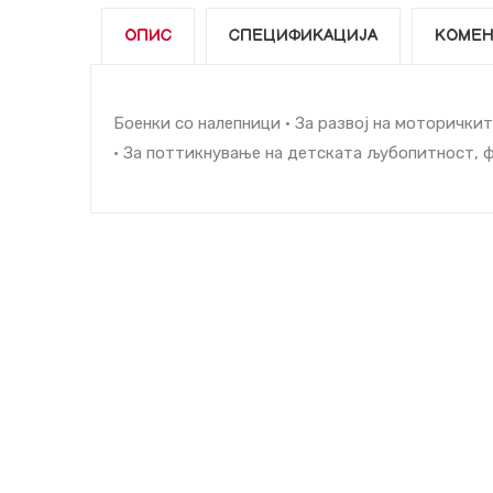
ОПИС
СПЕЦИФИКАЦИЈА
КОМЕН
Боенки со налепници • За развој на моторичкит
• За поттикнување на детската љубопитност, 