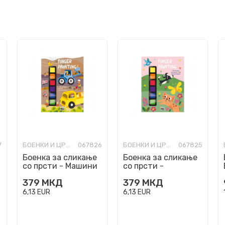
7
БОЕНКИ И ЦРТАНКИ
067826
БОЕНКИ И ЦРТАНКИ
067825
Боенка за сликање
Боенка за сликање
со прсти - Машини
со прсти -
Животни
379
МКД
379
МКД
6,13
EUR
6,13
EUR