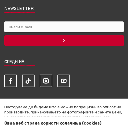
NEWSLETTER
СЛЕДИ НЀ
Настојуваме да бидеме што е можно попрецизни во описот на
производите, прикажувањето на фотографиите и самите цени,
но не можеме да гарантираме дека сите информации се
комплетни и без грешки. Сите артикли прикажани на сајтот се
Оваа веб страна користи колачиња (cookies)
дел од нашата понуда и не се подразбира дека се достапни во