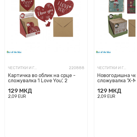
ЧЕСТИТКИ И ГИФТ КАРТИЧКИ
220888
ЧЕСТИТКИ И ГИФТ КАРТИЧКИ
Картичка во облик на срце -
Новогодишна че
сложувалка 'I Love You', 2
сложувалка 'X-Ma
дизајни
129
МКД
129
МКД
2,09
EUR
2,09
EUR