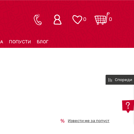
0
0
РА
ПОПУСТИ
БЛОГ
Спореди
Извести ме за попуст