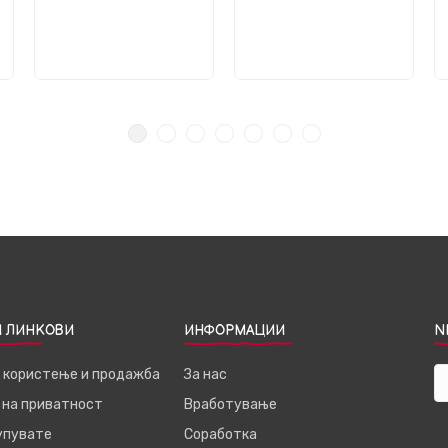
 ЛИНКОВИ
ИНФОРМАЦИИ
N
а користење и продажба
За нас
 на приватност
Вработување
купувате
Соработка