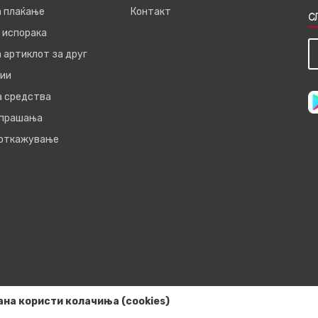
а плаќање
Контакт
С
 испорака
 артиклот за друг
ии
а средства
 прашања
 откажување
ана користи колачиња (cookies)