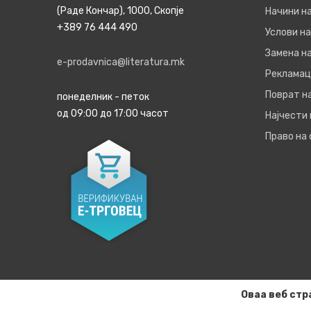
(Раде Кончар), 1000, Скопје
Начини н
+389 76 444 490
Услови на
Замена на
e-prodavnica@literatura.mk
Рекламац
Поврат н
понеделник - петок
од 09:00 до 17:00 часот
Најчести
Право на
Оваа веб стр