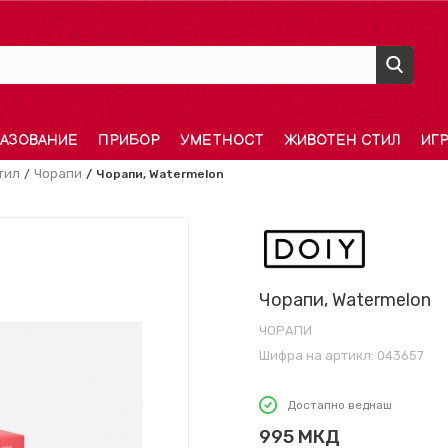
АЗОВАНИЕ
ПРИБОР
УМЕТНОСТ
ЖИВОТЕН СТИЛ
ИГ
тил
Чорапи
Чорапи, Watermelon
Чорапи, Watermelon
ЧОРАПИ
Шифра на артикл:
043657
Достапно веднаш
995
МКД