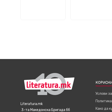
КОРИСНИ
Услови з
Политика
Literatura.mk
Како да 
3-та Македонска Бригада бб