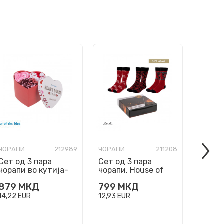
ЧОРАПИ
212989
ЧОРАПИ
211208
ЧОРАП
Сет од 3 пара
Сет од 3 пара
Сет од
чорапи во кутија-
чорапи, House of
чорапи
срце
dragon (40-46)
dragon
879
МКД
799
МКД
799
14,22
EUR
12,93
EUR
12,93
E