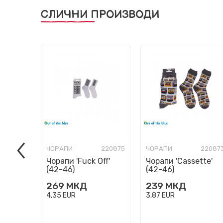
СЛИЧНИ ПРОИЗВОДИ
ЧОРАПИ
220875
ЧОРАПИ
22087
Чорапи 'Fuck Off'
Чорапи 'Cassette'
(42-46)
(42-46)
269
МКД
239
МКД
4,35
EUR
3,87
EUR