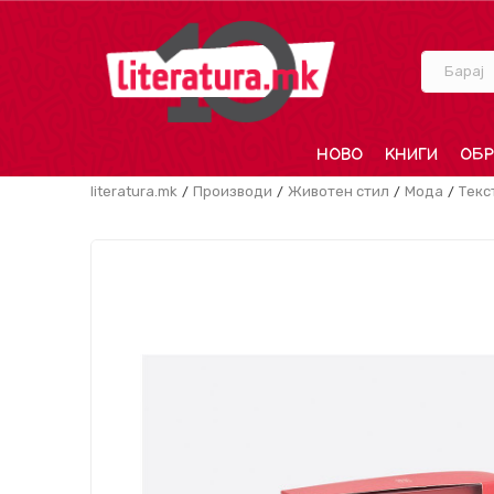
Барај
НОВО
КНИГИ
ОБР
literatura.mk
Производи
Животен стил
Мода
Текс