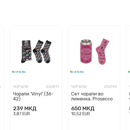
3
ЧОРАПИ
220871
ЧОРАПИ
212990
Чорапи 'Vinyl' (36-
Сет чорапи во
42)
лименка, Prosecco
239
МКД
650
МКД
3,87
EUR
10,52
EUR