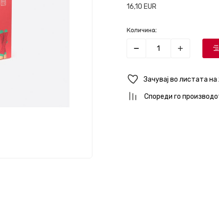
16,10
EUR
Количина:
Зачувај во листата на
Спореди го производо