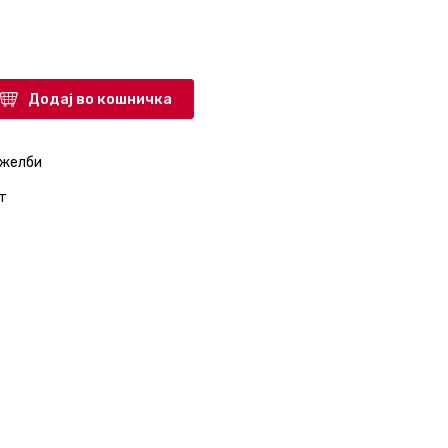
Додај во кошничка
 желби
т