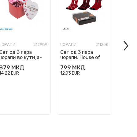
ЧОРАПИ
212989
ЧОРАПИ
211208
ЧОРАП
Сет од 3 пара
Сет од 3 пара
Сет од
чорапи во кутија-
чорапи, House of
чорапи
срце
dragon (40-46)
dragon
879
МКД
799
МКД
799
14,22
EUR
12,93
EUR
12,93
E