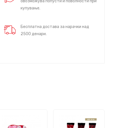
овозможува попусти и поволности при
купување.
Бесплатна достава за нарачки над
2500 денари.