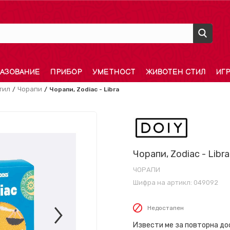
АЗОВАНИЕ
ПРИБОР
УМЕТНОСТ
ЖИВОТЕН СТИЛ
ИГ
тил
Чорапи
Чорапи, Zodiac - Libra
Чорапи, Zodiac - Libra
ЧОРАПИ
Шифра на артикл:
049092
Недостапен
Извести ме за повторна д