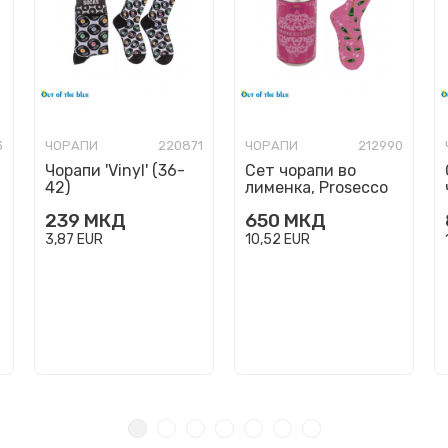
3
ЧОРАПИ
220871
ЧОРАПИ
212990
Чорапи 'Vinyl' (36-
Сет чорапи во
42)
лименка, Prosecco
239
МКД
650
МКД
3,87
EUR
10,52
EUR