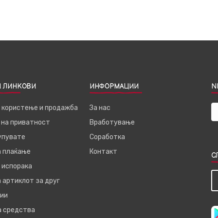
 ЛИНКОВИ
ИНФОРМАЦИИ
N
а користење и продажба
За нас
 на приватност
Вработување
купувате
Соработка
а плаќање
Контакт
С
 испорака
 артиклот за друг
ии
а средства