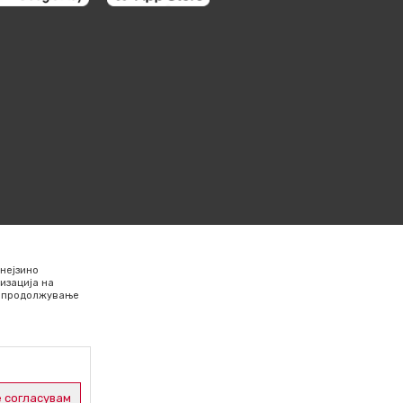
нејзино
изација на
Со продолжување
 согласувам