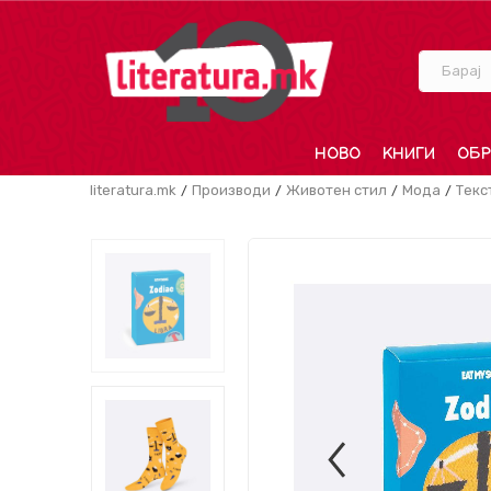
Барај
НОВО
КНИГИ
ОБР
literatura.mk
Производи
Животен стил
Мода
Текс