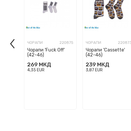
ЧОРАПИ
220875
ЧОРАПИ
22087
Чорапи 'Fuck Off'
Чорапи 'Cassette'
(42-46)
(42-46)
269
МКД
239
МКД
4,35
EUR
3,87
EUR