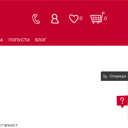
0
0
РА
ПОПУСТИ
БЛОГ
Спореди
остапност