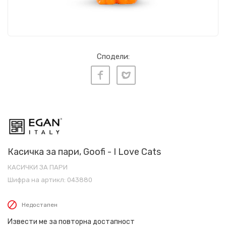
Сподели:
Касичка за пари, Goofi - I Love Cats
КАСИЧКИ ЗА ПАРИ
Шифра на артикл:
043880
Недостапен
Извести ме за повторна достапност