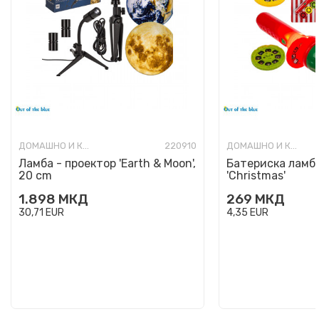
ДОМАШНО И КАНЦЕЛАРИСКО ОСВЕТЛУВАЊЕ
220910
ДОМАШНО И КАНЦЕЛАРИСКО ОСВЕТЛУВАЊЕ
Ламба - проектор 'Earth & Moon',
Батериска ламба
20 cm
'Christmas'
1.898
МКД
269
МКД
30,71
EUR
4,35
EUR