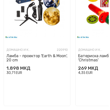
ДОМАШНО И КАНЦЕЛАРИСКО ОСВЕТЛУВАЊЕ
220910
ДОМАШНО И КАНЦЕЛАРИСКО ОСВЕТЛУВАЊЕ
Ламба - проектор 'Earth & Moon',
Батериска ламба
20 cm
'Christmas'
1.898
МКД
269
МКД
30,71
EUR
4,35
EUR