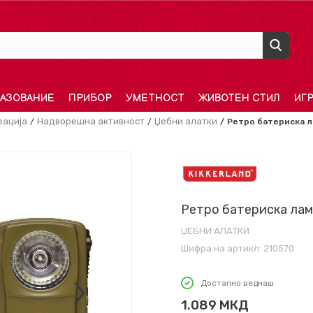
АЗОВАНИЕ
ПРИБОР
УМЕТНОСТ
ЖИВОТЕН СТИЛ
ИГ
еација
Надворешна активност
Џебни алатки
Ретро батериска л
Ретро батериска лам
ЏЕБНИ АЛАТКИ
Шифра на артикл:
210570
Достапно веднаш
1.089
МКД