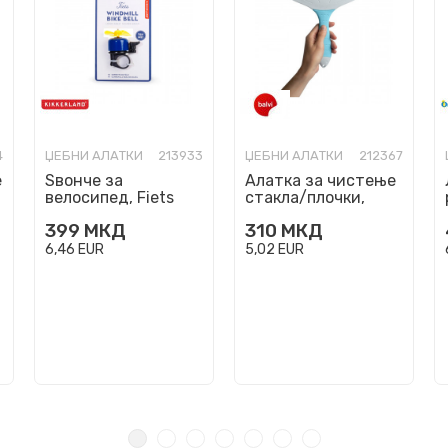
4
ЏЕБНИ АЛАТКИ
213933
ЏЕБНИ АЛАТКИ
212367
е
Ѕвонче за
Алатка за чистење
велосипед, Fiets
стакла/плочки,
Windmill Bike Bell, 3
Guppy
399
МКД
310
МКД
бои
6,46
EUR
5,02
EUR