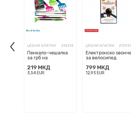
ЏЕБНИ АЛАТКИ
214214
ЏЕБНИ АЛАТКИ
21393
Пенкало-чешалка
Електронско ѕвонч
за грб на
за велосипед
развлекување, 3
219
МКД
799
МКД
бои
3,54
EUR
12,93
EUR