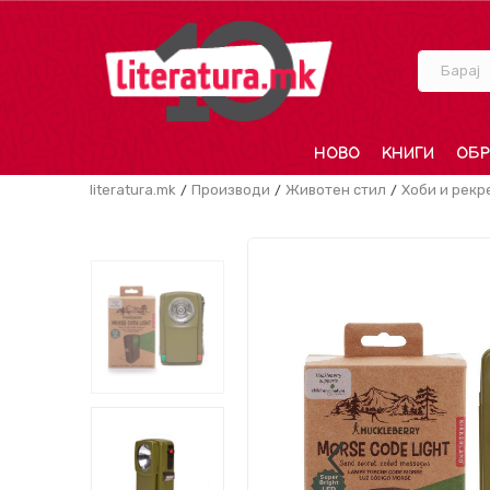
Барај
НОВО
КНИГИ
ОБР
literatura.mk
Производи
Животен стил
Хоби и рекр