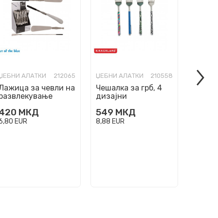
ЏЕБНИ АЛАТКИ
212065
ЏЕБНИ АЛАТКИ
210558
ЏЕБНИ 
Лажица за чевли на
Чешалка за грб, 4
Џебно
развлекување
дизајни
мулти
Victori
420
МКД
549
МКД
2.69
Alox L
6,80
EUR
8,88
EUR
43,53
E