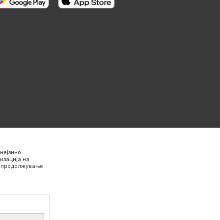
нејзино
изација на
Со продолжување