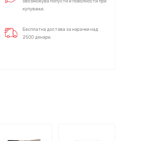
овозможува попусти и поволности при
купување.
Бесплатна достава за нарачки над
2500 денари.