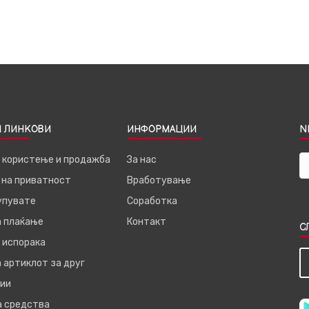
 ЛИНКОВИ
ИНФОРМАЦИИ
N
а користење и продажба
За нас
 на приватност
Вработување
купувате
Соработка
а плаќање
Контакт
С
 испорака
 артиклот за друг
ии
а средства