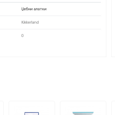
Џебни алатки
Kikkerland
0