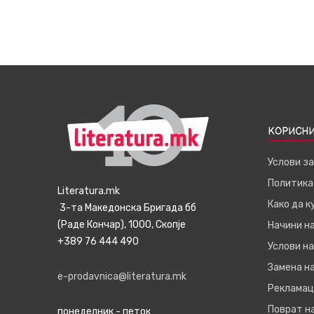
КОРИСНИ
Услови з
Политика
Literatura.mk
Како да 
3-та Македонска Бригада бб
(Раде Кончар), 1000, Скопје
Начини н
+389 76 444 490
Услови на
Замена на
e-prodavnica@literatura.mk
Рекламац
Поврат н
понеделник - петок