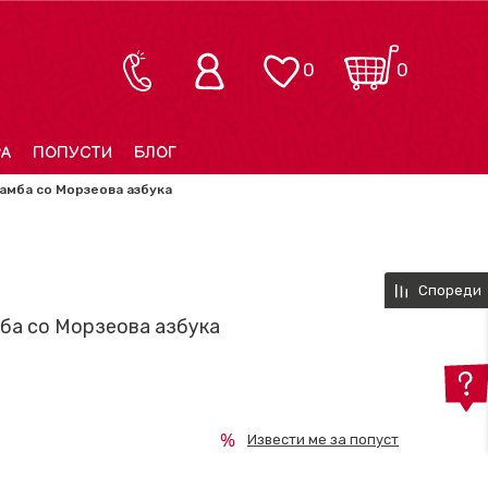
0
0
РА
ПОПУСТИ
БЛОГ
амба со Морзеова азбука
Спореди
ба со Морзеова азбука
Извести ме за попуст