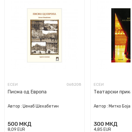
ЕСЕИ
068208
ЕСЕИ
Писма од Европа
Театарски прик
Автор :
Џенаб Шехабетин
Автор :
Митко Боја
500
МКД
300
МКД
8,09
EUR
4,85
EUR