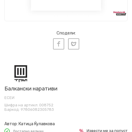
Сподели:
Балкански наративи
ЕСЕИ
Шифра на артикл:
008752
Баркод:
97806082305783
Автор:
Катица Ќулавкова
Извести ме за попуст
Достапно веднаш