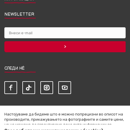
NEWSLETTER
СЛЕДИ НЀ
Настојуваме да бидеме што е можно попрецизни во описот на
производите, прикажувањето на фотографиите и самите цени,
но не можеме да гарантираме дека сите информации се
комплетни и без грешки. Сите артикли прикажани на сајтот се