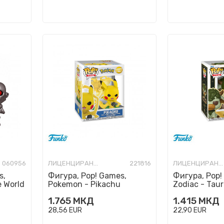
060956
ЛИЦЕНЦИРАНИ ФИГУРИ И СЕТОВИ
221816
ЛИЦЕНЦИРАНИ ФИГУРИ И СЕТОВИ
s,
Фигура, Pop! Games,
Фигура, Pop!
e World
Pokemon - Pikachu
Zodiac - Tau
1.765
МКД
1.415
МКД
28,56
EUR
22,90
EUR