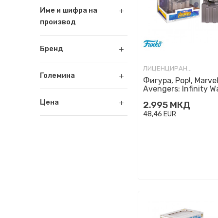
Име и шифра на
производ
Бренд
ЛИЦЕНЦИРАНИ ФИГУРИ И СЕТОВИ
Големина
Фигура, Pop!, Marve
Avengers: Infinity W
Guardians' Ship: Gro
Цена
2.995
МКД
48,46
EUR