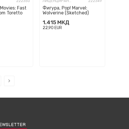
222350
ЛИЦЕНЦИРАНИ ФИГУРИ И СЕТОВИ
222349
Movies: Fast
Фигура, Pop! Marvel:
om Toretto
Wolverine (Sketched)
1.415
МКД
22,90
EUR
EWSLETTER