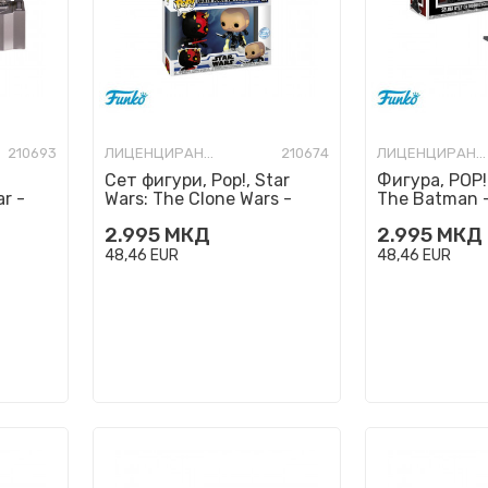
210693
ЛИЦЕНЦИРАНИ ФИГУРИ И СЕТОВИ
210674
ЛИЦЕНЦИРАНИ ФИГУРИ И СЕТОВИ
l
Сет фигури, Pop!, Star
Фигура, POP! 
ar -
Wars: The Clone Wars -
The Batman -
ot
Darth Maul vs. Pre Vizsla
on Motorcycl
2.995
МКД
2.995
МКД
48,46
EUR
48,46
EUR