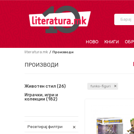
Барај
НОВО
КНИГИ
ОБР
literatura.mk
Производи
ПРОИЗВОДИ
Животен стил
(26)
funko-figuri
Играчки, игри и
колекции
(182)
Ресетирај филтри