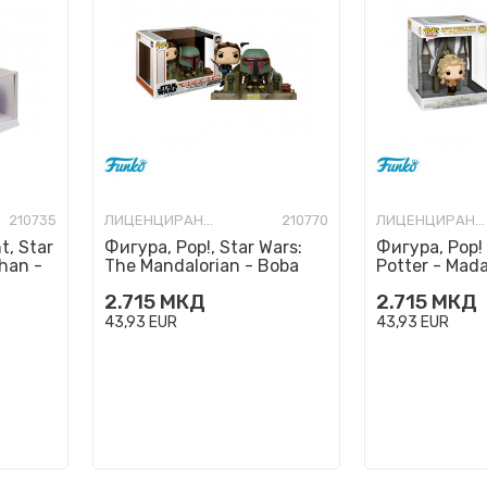
210735
ЛИЦЕНЦИРАНИ ФИГУРИ И СЕТОВИ
210770
ЛИЦЕНЦИРАНИ ФИГУРИ И СЕТОВИ
t, Star
Фигура, Pop!, Star Wars:
Фигура, Pop! 
Khan -
The Mandalorian - Boba
Potter - Mad
Fett & Fennec on Throne
& The Three 
2.715
МКД
2.715
МКД
43,93
EUR
43,93
EUR