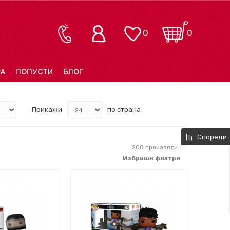
0
0
РА
ПОПУСТИ
БЛОГ
Прикажи
по страна
Спореди
208
производи
Избриши филтри