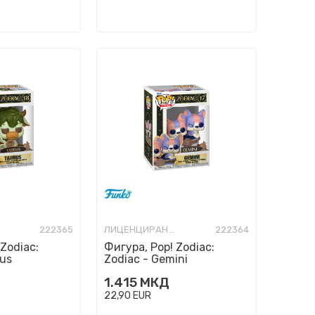
222365
ЛИЦЕНЦИРАНИ ФИГУРИ И СЕТОВИ
222364
 Zodiac:
Фигура, Pop! Zodiac:
rus
Zodiac - Gemini
1.415
МКД
22,90
EUR