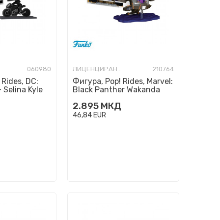
060980
ЛИЦЕНЦИРАНИ ФИГУРИ И СЕТОВИ
210764
Rides, DC:
Фигура, Pop! Rides, Marvel:
 Selina Kyle
Black Panther Wakanda
e
Forever - Shuri in Sunbird
2.895
МКД
46,84
EUR