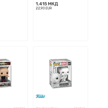
1.415
МКД
22,90
EUR