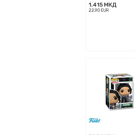
1.415
МКД
22,90
EUR