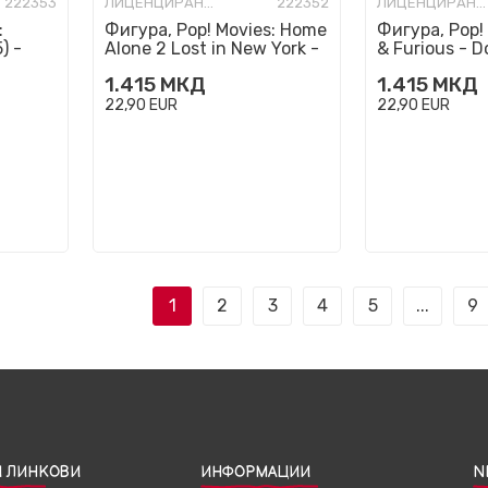
222353
ЛИЦЕНЦИРАНИ ФИГУРИ И СЕТОВИ
222352
ЛИЦЕНЦИРАНИ ФИГУРИ И СЕТОВИ
:
Фигура, Pop! Movies: Home
Фигура, Pop! 
) -
Alone 2 Lost in New York -
& Furious - D
Harry
1.415
МКД
1.415
МКД
22,90
EUR
22,90
EUR
1
2
3
4
5
...
9
 ЛИНКОВИ
ИНФОРМАЦИИ
N