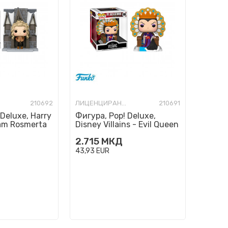
210692
ЛИЦЕНЦИРАНИ ФИГУРИ И СЕТОВИ
210691
Deluxe, Harry
Фигура, Pop! Deluxe,
am Rosmerta
Disney Villains - Evil Queen
Broomsticks
on Throne
2.715
МКД
43,93
EUR