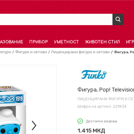
АЗОВАНИЕ
ПРИБОР
УМЕТНОСТ
ЖИВОТЕН СТИЛ
ИГ
игури
Фигури и сетови
Лиценцирани фигури и сетови
Фигура, Po
Фигура, Pop! Televisi
ЛИЦЕНЦИРАНИ ФИГУРИ И СЕ
Шифра на артикл:
221834
Достапно веднаш
1.415
МКД