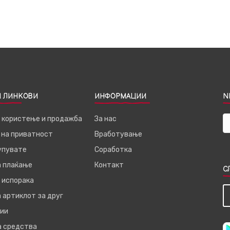
 ЛИНКОВИ
ИНФОРМАЦИИ
N
а користење и продажба
За нас
 на приватност
Вработување
купувате
Соработка
а плаќање
Контакт
С
 испорака
 артиклот за друг
ии
а средства