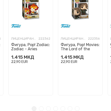
4
ЛИЦЕНЦИРАНИ ФИГУРИ И СЕТОВИ
222362
ЛИЦЕНЦИРАНИ ФИГУРИ И СЕТОВИ
222356
:
Фигура, Pop! Zodiac:
Фигура, Pop! Movies:
Zodiac - Aries
The Lord of the
Rings - Faramir
1.415
МКД
1.415
МКД
22,90
EUR
22,90
EUR