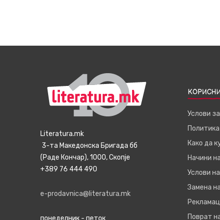
КОРИСНИ
Услови з
Политика
Literatura.mk
Како да 
3-та Македонска Бригада бб
(Раде Кончар), 1000, Скопје
Начини н
+389 76 444 490
Услови на
Замена на
e-prodavnica@literatura.mk
Рекламац
Поврат н
понеделник - петок