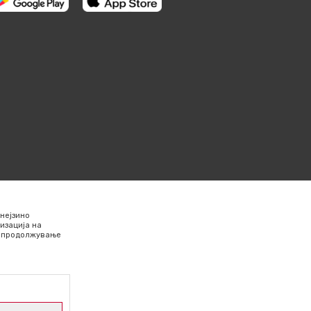
нејзино
изација на
Со продолжување