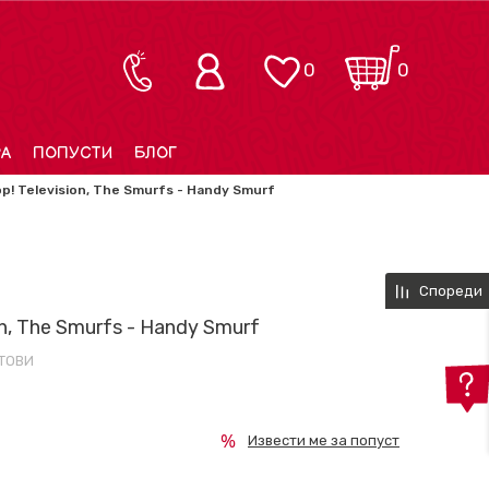
0
0
РА
ПОПУСТИ
БЛОГ
p! Television, The Smurfs - Handy Smurf
Спореди
on, The Smurfs - Handy Smurf
ТОВИ
Извести ме за попуст