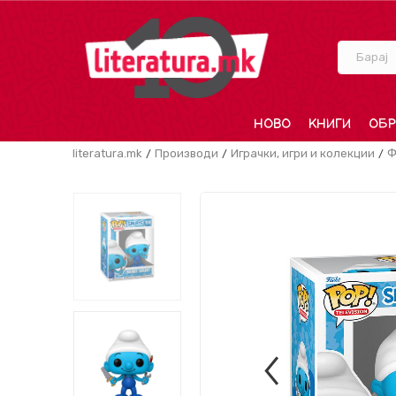
Барај
НОВО
КНИГИ
ОБР
literatura.mk
Производи
Играчки, игри и колекции
Ф