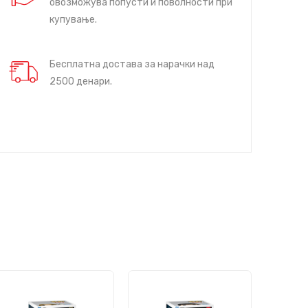
овозможува попусти и поволности при
купување.
Бесплатна достава за нарачки над
2500 денари.