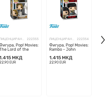
ЛИЦЕНЦИРАНИ ФИГУРИ И СЕТОВИ
222355
ЛИЦЕНЦИРАНИ ФИГУРИ И СЕТОВИ
222354
Фигура, Pop! Movies:
Фигура, Pop! Movies:
Фигура
The Lord of the
Rambo - John
Mortal
Rings - Boromir
Rambo
(2025)
1.415
МКД
1.415
МКД
1.415
22,90
EUR
22,90
EUR
22,90
E