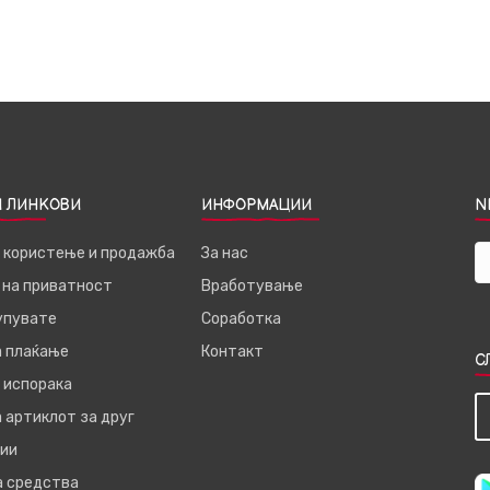
 ЛИНКОВИ
ИНФОРМАЦИИ
N
а користење и продажба
За нас
 на приватност
Вработување
купувате
Соработка
а плаќање
Контакт
С
 испорака
 артиклот за друг
ии
а средства