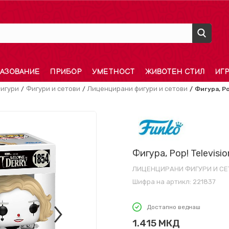
АЗОВАНИЕ
ПРИБОР
УМЕТНОСТ
ЖИВОТЕН СТИЛ
ИГ
игури
Фигури и сетови
Лиценцирани фигури и сетови
Фигура, Pop
Фигура, Pop! Television
ЛИЦЕНЦИРАНИ ФИГУРИ И СЕ
Шифра на артикл:
221837
Достапно веднаш
1.415
МКД