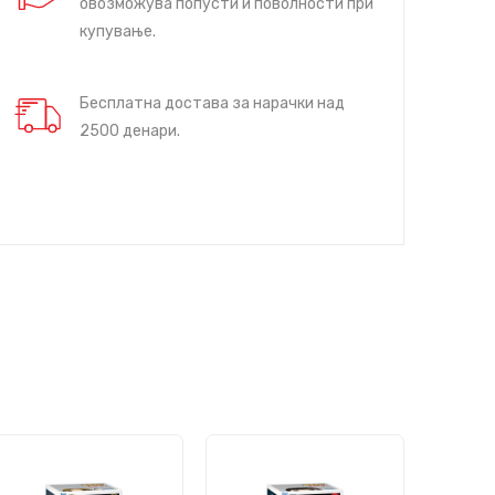
овозможува попусти и поволности при
купување.
Бесплатна достава за нарачки над
2500 денари.