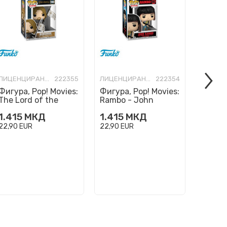
ЛИЦЕНЦИРАНИ ФИГУРИ И СЕТОВИ
222355
ЛИЦЕНЦИРАНИ ФИГУРИ И СЕТОВИ
222354
Фигура, Pop! Movies:
Фигура, Pop! Movies:
Фигура
The Lord of the
Rambo - John
Home A
Rings - Boromir
Rambo
in New
1.415
МКД
1.415
МКД
1.415
22,90
EUR
22,90
EUR
22,90
E