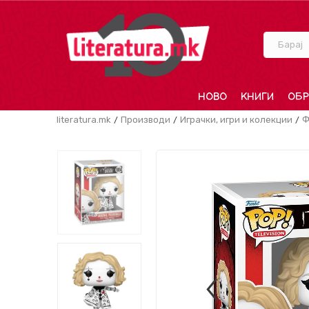
Барај
НОВО
КНИГИ
ОБР
literatura.mk
Производи
Играчки, игри и колекции
Ф