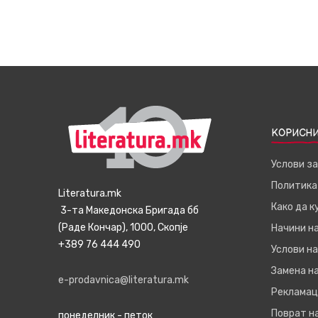
КОРИСНИ
Услови з
Политика
Literatura.mk
Како да 
3-та Македонска Бригада бб
(Раде Кончар), 1000, Скопје
Начини н
+389 76 444 490
Услови на
Замена на
e-prodavnica@literatura.mk
Рекламац
Поврат н
понеделник - петок