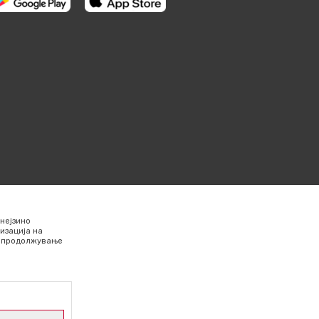
нејзино
изација на
Со продолжување