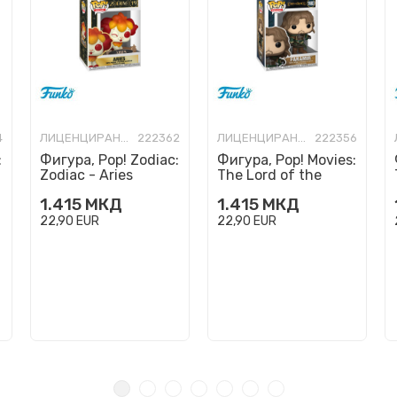
4
ЛИЦЕНЦИРАНИ ФИГУРИ И СЕТОВИ
222362
ЛИЦЕНЦИРАНИ ФИГУРИ И СЕТОВИ
222356
:
Фигура, Pop! Zodiac:
Фигура, Pop! Movies:
Zodiac - Aries
The Lord of the
Rings - Faramir
1.415
МКД
1.415
МКД
22,90
EUR
22,90
EUR