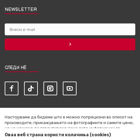
NEWSLETTER
СЛЕДИ НЀ
Настојуваме да бидеме што е можно попрецизни во описот на
производите, прикажувањето на фотографиите и самите цени,
но не можеме да гарантираме дека сите информации се
комплетни и без грешки. Сите артикли прикажани на сајтот се
Оваа веб страна користи колачиња (cookies)
дел од нашата понуда и не се подразбира дека се достапни во