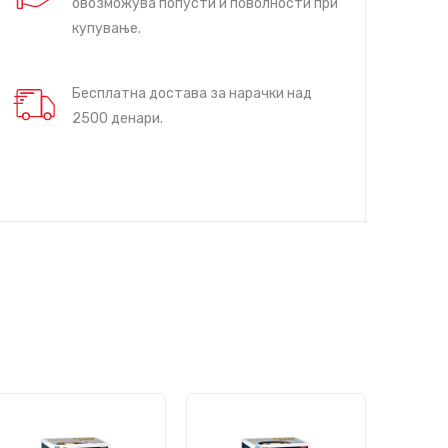
овозможува попусти и поволности при
купување.
Бесплатна достава за нарачки над
2500 денари.