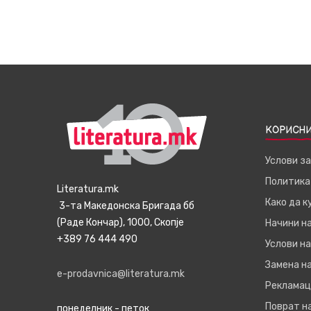
КОРИСНИ
Услови з
Политика
Literatura.mk
Како да 
3-та Македонска Бригада бб
(Раде Кончар), 1000, Скопје
Начини н
+389 76 444 490
Услови на
Замена на
e-prodavnica@literatura.mk
Рекламац
Поврат н
понеделник - петок