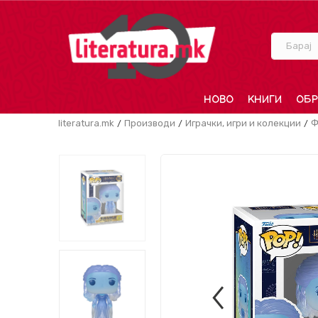
Барај
НОВО
КНИГИ
ОБР
literatura.mk
Производи
Играчки, игри и колекции
Ф