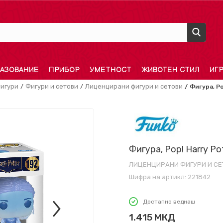
АЗОВАНИЕ
ПРИБОР
УМЕТНОСТ
ЖИВОТЕН СТИЛ
ИГ
игури
Фигури и сетови
Лиценцирани фигури и сетови
Фигура, Po
Фигура, Pop! Harry Pot
ЛИЦЕНЦИРАНИ ФИГУРИ И СЕ
Шифра на артикл:
221842
Достапно веднаш
1.415
МКД