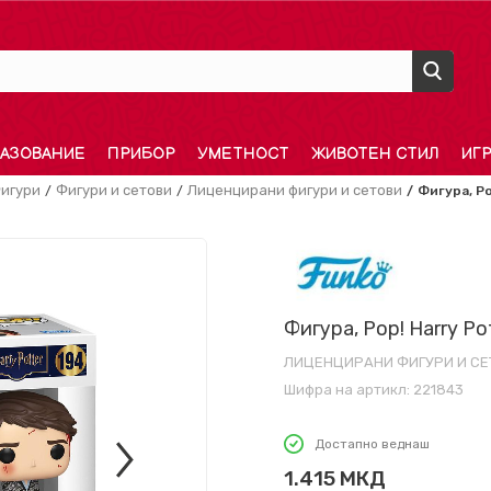
АЗОВАНИЕ
ПРИБОР
УМЕТНОСТ
ЖИВОТЕН СТИЛ
ИГ
игури
Фигури и сетови
Лиценцирани фигури и сетови
Фигура, Po
Фигура, Pop! Harry Po
ЛИЦЕНЦИРАНИ ФИГУРИ И СЕ
Шифра на артикл:
221843
Достапно веднаш
1.415
МКД