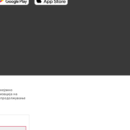
нејзино
изација на
Со продолжување