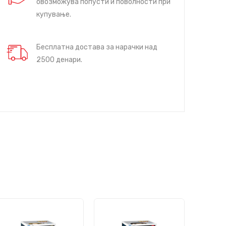
овозможува попусти и поволности при
купување.
Бесплатна достава за нарачки над
2500 денари.