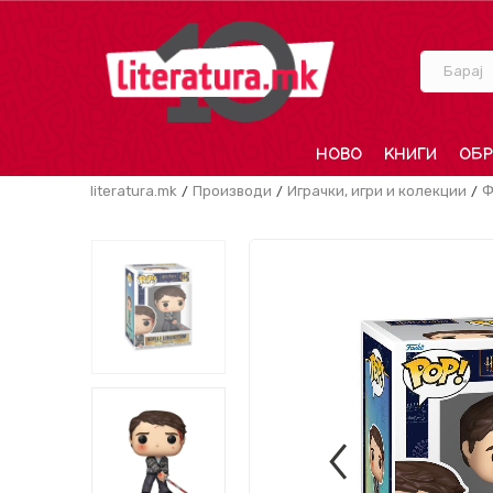
Барај
НОВО
КНИГИ
ОБР
literatura.mk
Производи
Играчки, игри и колекции
Ф