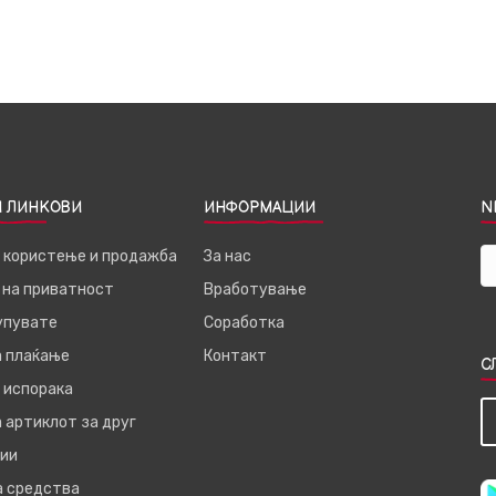
 ЛИНКОВИ
ИНФОРМАЦИИ
N
а користење и продажба
За нас
 на приватност
Вработување
купувате
Соработка
а плаќање
Контакт
С
 испорака
 артиклот за друг
ии
а средства