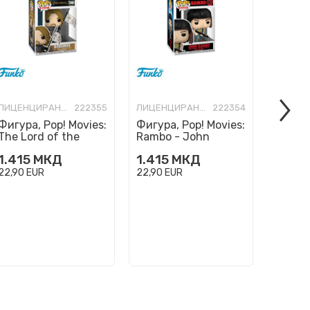
ЛИЦЕНЦИРАНИ ФИГУРИ И СЕТОВИ
222355
ЛИЦЕНЦИРАНИ ФИГУРИ И СЕТОВИ
222354
Фигура, Pop! Movies:
Фигура, Pop! Movies:
Фигура
The Lord of the
Rambo - John
Mortal
Rings - Boromir
Rambo
(2025)
1.415
МКД
1.415
МКД
1.415
22,90
EUR
22,90
EUR
22,90
E