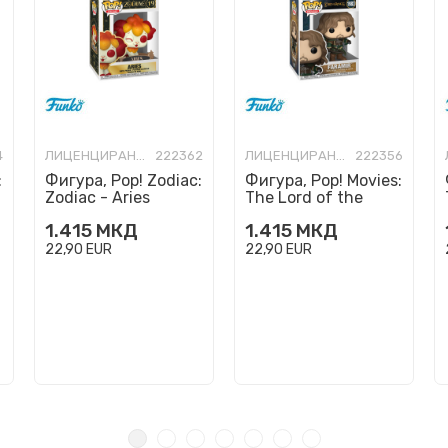
4
ЛИЦЕНЦИРАНИ ФИГУРИ И СЕТОВИ
222362
ЛИЦЕНЦИРАНИ ФИГУРИ И СЕТОВИ
222356
:
Фигура, Pop! Zodiac:
Фигура, Pop! Movies:
Zodiac - Aries
The Lord of the
Rings - Faramir
1.415
МКД
1.415
МКД
22,90
EUR
22,90
EUR