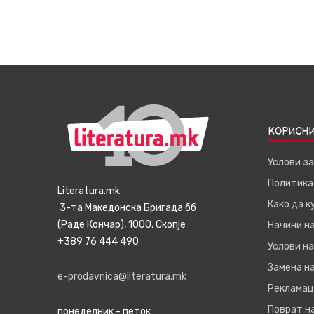
КОРИСНИ
Услови з
Политика
Literatura.mk
Како да 
3-та Македонска Бригада бб
(Раде Кончар), 1000, Скопје
Начини н
+389 76 444 490
Услови на
Замена на
e-prodavnica@literatura.mk
Рекламац
Поврат н
понеделник - петок