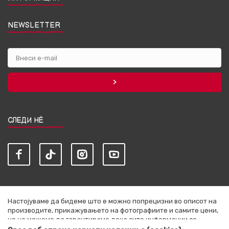
NEWSLETTER
СЛЕДИ НЀ
Настојуваме да бидеме што е можно попрецизни во описот на
производите, прикажувањето на фотографиите и самите цени,
но не можеме да гарантираме дека сите информации се
комплетни и без грешки. Сите артикли прикажани на сајтот се