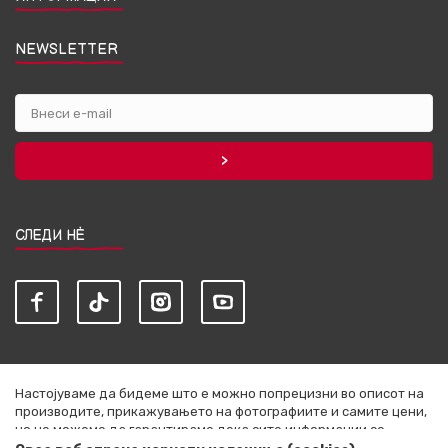
NEWSLETTER
СЛЕДИ НЀ
Настојуваме да бидеме што е можно попрецизни во описот на
производите, прикажувањето на фотографиите и самите цени,
но не можеме да гарантираме дека сите информации се
комплетни и без грешки. Сите артикли прикажани на сајтот се