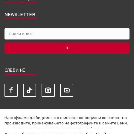
NEWSLETTER
СЛЕДИ НЀ
Настојуваме да бидеме што е можно попрецизни во описот на
производите, прикажувањето на фотографиите и самите цени,
но не можеме да гарантираме дека сите информации се
комплетни и без грешки. Сите артикли прикажани на сајтот се