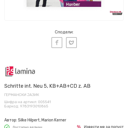
Сподели:
Schritte int. Neu 5, KB+AB+CD z. AB
ГЕРМАНСКИ ЈАЗИК
Шифра на артикл:
005541
Баркод:
9783193010865
Автор:
Silke Hilpert, Marion Kerner
Извести ме за попуст
Достапно веднаш